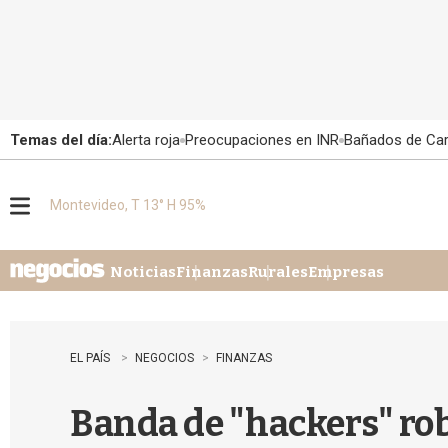
Temas del día:
Alerta roja
Preocupaciones en INR
Bañados de Ca
Montevideo, T 13° H 95%
M
e
n
u
Noticias
Finanzas
Rurales
Empresas
EL PAÍS
NEGOCIOS
FINANZAS
Banda de "hackers" rob