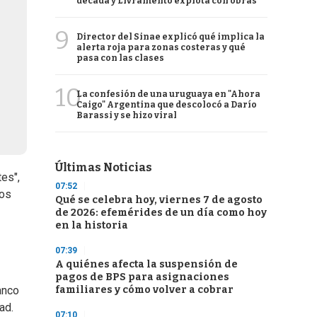
década y Livramento explota con obras
9
Director del Sinae explicó qué implica la
alerta roja para zonas costeras y qué
pasa con las clases
10
La confesión de una uruguaya en "Ahora
Caigo" Argentina que descolocó a Darío
Barassi y se hizo viral
Últimas Noticias
tes",
07:52
dos
Qué se celebra hoy, viernes 7 de agosto
de 2026: efemérides de un día como hoy
en la historia
07:39
A quiénes afecta la suspensión de
pagos de BPS para asignaciones
familiares y cómo volver a cobrar
anco
ad.
07:10