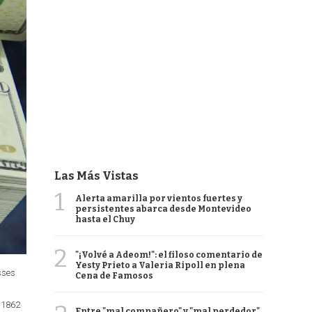
Las Más Vistas
1
Alerta amarilla por vientos fuertes y
persistentes abarca desde Montevideo
hasta el Chuy
2
"¡Volvé a Adeom!": el filoso comentario de
Yesty Prieto a Valeria Ripoll en plena
sses
Cena de Famosos
n 1862
Entre "mal compañero" y "mal perdedor",