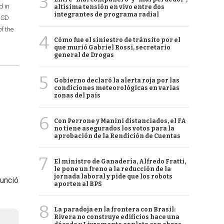
3
d in
altísima tensión en vivo entre dos
integrantes de programa radial
 USD
of the
4
Cómo fue el siniestro de tránsito por el
que murió Gabriel Rossi, secretario
general de Drogas
5
Gobierno declaró la alerta roja por las
condiciones meteorológicas en varias
zonas del país
6
Con Perrone y Manini distanciados, el FA
no tiene asegurados los votos para la
aprobación de la Rendición de Cuentas
7
El ministro de Ganadería, Alfredo Fratti,
le pone un freno a la reducción de la
jornada laboral y pide que los robots
nunció
aporten al BPS
8
La paradoja en la frontera con Brasil:
Rivera no construye edificios hace una