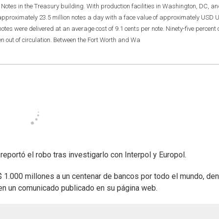
tes in the Treasury building. With production facilities in Washington, DC, an
 approximately 23.5 million notes a day with a face value of approximately USD
otes were delivered at an average cost of 9.1 cents per note. Ninety-five percent 
en out of circulation. Between the Fort Worth and Wa
portó el robo tras investigarlo con Interpol y Europol.
 1.000 millones a un centenar de bancos por todo el mundo, de
 en un comunicado publicado en su página web.