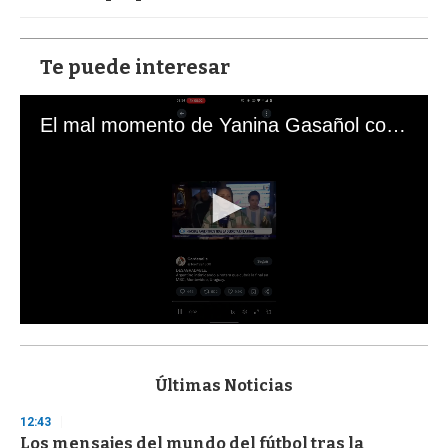
Te puede interesar
El mal momento de Yanina Gasañol con un hincha argentino en "Subrayado"
0
s
e
c
Últimas Noticias
o
n
12:43
d
Los mensajes del mundo del fútbol tras la
s