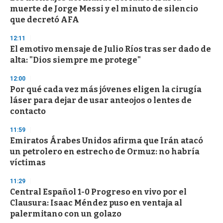
o
muerte de Jorge Messi y el minuto de silencio
f
que decretó AFA
3
3
s
12:11
e
El emotivo mensaje de Julio Ríos tras ser dado de
c
alta: "Dios siempre me protege"
o
n
d
12:00
s
Por qué cada vez más jóvenes eligen la cirugía
láser para dejar de usar anteojos o lentes de
contacto
11:59
Emiratos Árabes Unidos afirma que Irán atacó
un petrolero en estrecho de Ormuz: no habría
víctimas
11:29
Central Español 1-0 Progreso en vivo por el
Clausura: Isaac Méndez puso en ventaja al
palermitano con un golazo