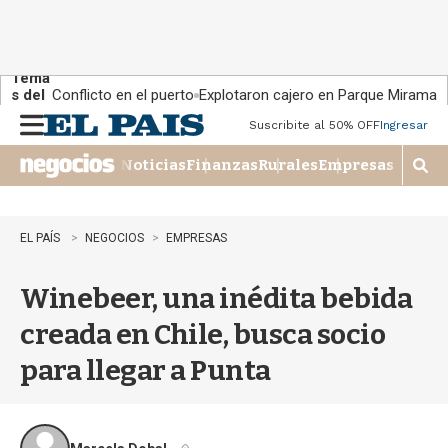
Tema
s del
Conflicto en el puerto
Explotaron cajero en Parque Miramar
día:
Suscribite al 50% OFF
Ingresar
M
e
Noticias
Finanzas
Rurales
Empresas
n
M
u
o
s
t
EL PAÍS
NEGOCIOS
EMPRESAS
r
a
Winebeer, una inédita bebida
r
b
creada en Chile, busca socio
�
s
para llegar a Punta
q
u
e
d