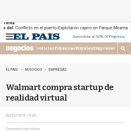
Tema
s del
Conflicto en el puerto
Explotaron cajero en Parque Miramar
día:
Suscribite al 50% OFF
Ingresar
M
e
Noticias
Finanzas
Rurales
Empresas
n
M
u
o
s
t
EL PAÍS
NEGOCIOS
EMPRESAS
r
a
Walmart compra startup de
r
b
realidad virtual
�
s
q
u
06/02/2018, 19:35
e
d
Compartir esta noticia