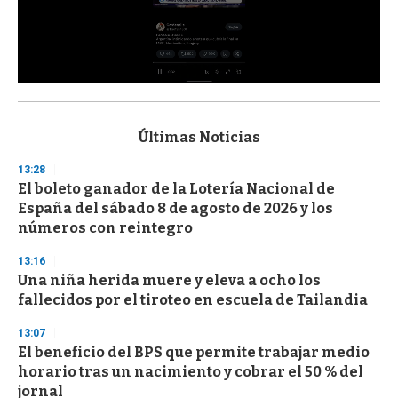
0
s
e
c
Últimas Noticias
o
n
13:28
d
El boleto ganador de la Lotería Nacional de
s
o
España del sábado 8 de agosto de 2026 y los
f
números con reintegro
3
3
s
13:16
e
Una niña herida muere y eleva a ocho los
c
fallecidos por el tiroteo en escuela de Tailandia
o
n
d
13:07
s
El beneficio del BPS que permite trabajar medio
horario tras un nacimiento y cobrar el 50 % del
jornal