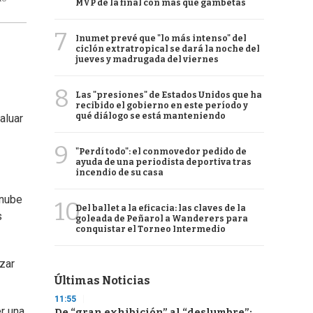
MVP de la final con más que gambetas
7
Inumet prevé que "lo más intenso" del
ciclón extratropical se dará la noche del
jueves y madrugada del viernes
8
Las "presiones" de Estados Unidos que ha
recibido el gobierno en este período y
qué diálogo se está manteniendo
aluar
9
"Perdí todo": el conmovedor pedido de
ayuda de una periodista deportiva tras
incendio de su casa
 nube
10
Del ballet a la eficacia: las claves de la
s
goleada de Peñarol a Wanderers para
conquistar el Torneo Intermedio
zar
Últimas Noticias
11:55
r una
De “gran exhibición” al “deslumbre”: