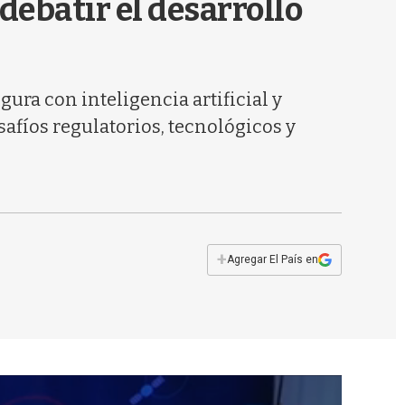
debatir el desarrollo
s
q
u
e
d
ura con inteligencia artificial y
a
safíos regulatorios, tecnológicos y
+
Agregar El País en