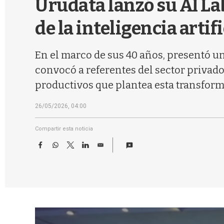
Urudata lanzó su AI Lab
de la inteligencia artifi
En el marco de sus 40 años, presentó un
convocó a referentes del sector privado
productivos que plantea esta transfor
26/05/2026, 04:00
Compartir esta noticia
F
W
T
L
E
a
h
w
i
m
c
a
i
n
a
e
t
t
k
i
b
s
t
e
l
o
A
e
d
o
p
r
I
k
p
n