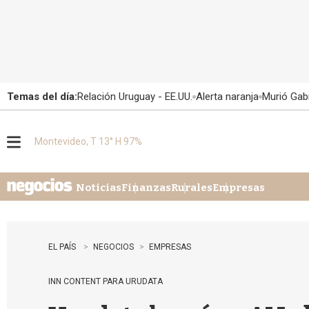
Temas del día:
Relación Uruguay - EE.UU.
Alerta naranja
Murió Gabr
Montevideo, T 13° H 97%
M
e
n
u
Noticias
Finanzas
Rurales
Empresas
EL PAÍS
NEGOCIOS
EMPRESAS
INN CONTENT PARA URUDATA