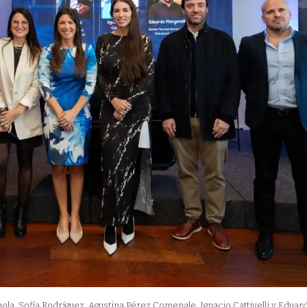
nola, Sofía Rodríguez, Agustina Pérez Comenale, Ignacio Cattivelli y Eduar