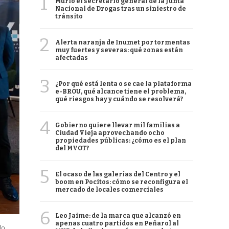
1
Murió el secretario general de la Junta
Nacional de Drogas tras un siniestro de
tránsito
2
Alerta naranja de Inumet por tormentas
muy fuertes y severas: qué zonas están
afectadas
3
¿Por qué está lenta o se cae la plataforma
e-BROU, qué alcance tiene el problema,
qué riesgos hay y cuándo se resolverá?
4
Gobierno quiere llevar mil familias a
Ciudad Vieja aprovechando ocho
propiedades públicas: ¿cómo es el plan
del MVOT?
5
El ocaso de las galerías del Centro y el
boom en Pocitos: cómo se reconfigura el
mercado de locales comerciales
6
Leo Jaime: de la marca que alcanzó en
apenas cuatro partidos en Peñarol al
do