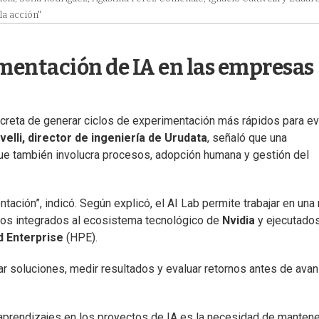
la acción"
mentación de IA en las empresas
oncreta de generar ciclos de experimentación más rápidos para ev
velli, director de ingeniería de Urudata
, señaló que una
que también involucra procesos, adopción humana y gestión del
ación”, indicó. Según explicó, el AI Lab permite trabajar en una
los integrados al ecosistema tecnológico de
Nvidia
y ejecutado
d Enterprise
(HPE).
r soluciones, medir resultados y evaluar retornos antes de avan
 aprendizajes en los proyectos de IA es la necesidad de mantene