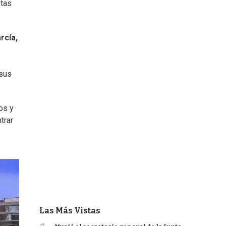
stas
rcía,
 sus
os y
trar
Las Más Vistas