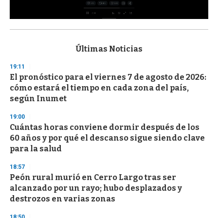
0
s
e
c
Últimas Noticias
o
n
19:11
d
El pronóstico para el viernes 7 de agosto de 2026:
s
o
cómo estará el tiempo en cada zona del país,
f
según Inumet
3
3
s
19:00
e
Cuántas horas conviene dormir después de los
c
60 años y por qué el descanso sigue siendo clave
o
n
para la salud
d
s
18:57
Peón rural murió en Cerro Largo tras ser
alcanzado por un rayo; hubo desplazados y
destrozos en varias zonas
18:50