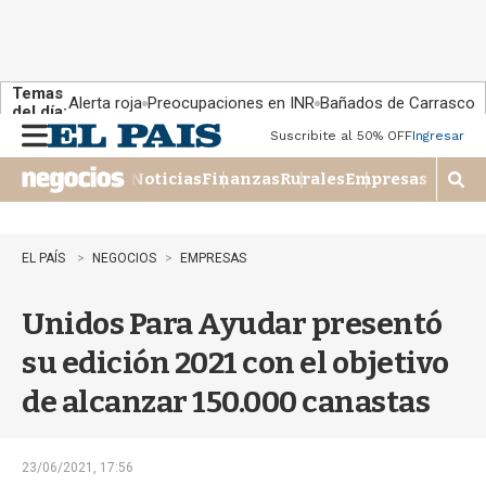
Temas
Alerta roja
Preocupaciones en INR
Bañados de Carrasco
del día:
Suscribite al 50% OFF
Ingresar
M
e
Noticias
Finanzas
Rurales
Empresas
n
M
u
o
s
t
EL PAÍS
NEGOCIOS
EMPRESAS
r
a
Unidos Para Ayudar presentó
r
b
su edición 2021 con el objetivo
�
s
de alcanzar 150.000 canastas
q
u
e
d
23/06/2021, 17:56