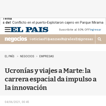
Tema
s del
Conflicto en el puerto
Explotaron cajero en Parque Miramar
día:
Suscribite al 50% OFF
Ingresar
M
e
Noticias
Finanzas
Rurales
Empresas
n
M
u
o
s
t
EL PAÍS
NEGOCIOS
EMPRESAS
r
a
Ucronías y viajes a Marte: la
r
b
carrera espacial da impulso a
�
s
la innovación
q
u
e
d
04/06/2021, 00:45