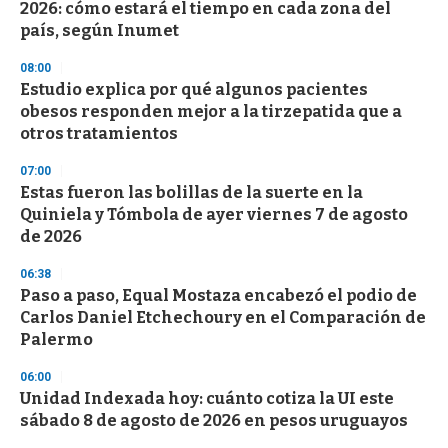
o
2026: cómo estará el tiempo en cada zona del
f
país, según Inumet
3
3
s
08:00
e
Estudio explica por qué algunos pacientes
c
obesos responden mejor a la tirzepatida que a
o
n
otros tratamientos
d
s
07:00
Estas fueron las bolillas de la suerte en la
Quiniela y Tómbola de ayer viernes 7 de agosto
de 2026
06:38
Paso a paso, Equal Mostaza encabezó el podio de
Carlos Daniel Etchechoury en el Comparación de
Palermo
06:00
Unidad Indexada hoy: cuánto cotiza la UI este
sábado 8 de agosto de 2026 en pesos uruguayos