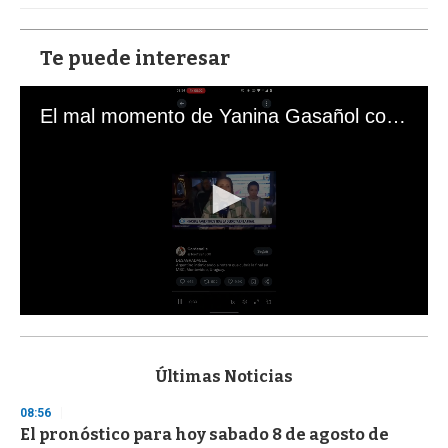
Te puede interesar
El mal momento de Yanina Gasañol con un hincha argentino en "Subrayado"
0
s
e
c
Últimas Noticias
o
n
08:56
d
El pronóstico para hoy sabado 8 de agosto de
s