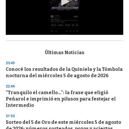
0
s
e
c
Últimas Noticias
o
n
23:45
d
Conocé los resultados de la Quiniela y la Tómbola
s
o
nocturna del miércoles 5 de agosto de 2026
f
3
22:49
3
s
"Tranquilo el camello...": la frase que eligió
e
Peñarol e imprimió en pilusos para festejar el
c
Intermedio
o
n
d
21:53
s
Sorteo del 5 de Oro de este miércoles 5 de agosto
de 2026: números sorteados, pozos y aciertos