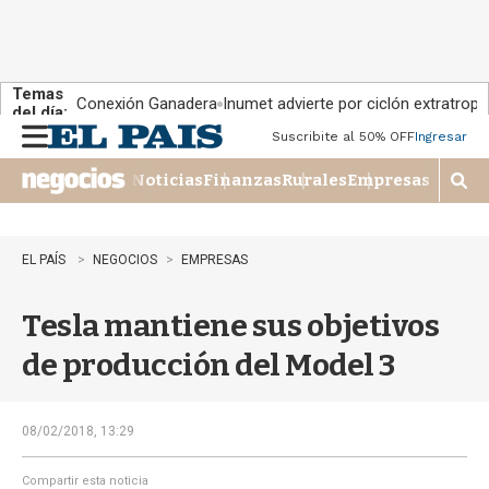
Temas
Conexión Ganadera
Inumet advierte por ciclón extratropi
del día:
Suscribite al 50% OFF
Ingresar
M
e
Noticias
Finanzas
Rurales
Empresas
n
M
u
o
s
t
EL PAÍS
NEGOCIOS
EMPRESAS
r
a
Tesla mantiene sus objetivos
r
b
de producción del Model 3
�
s
q
u
08/02/2018, 13:29
e
d
Compartir esta noticia