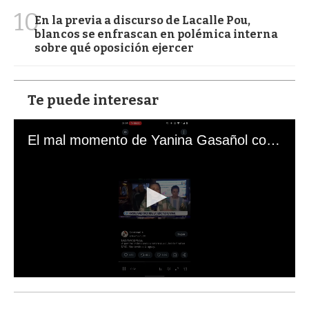
10
En la previa a discurso de Lacalle Pou,
blancos se enfrascan en polémica interna
sobre qué oposición ejercer
Te puede interesar
El mal momento de Yanina Gasañol con un hincha argentino en "Subrayado"
0
s
e