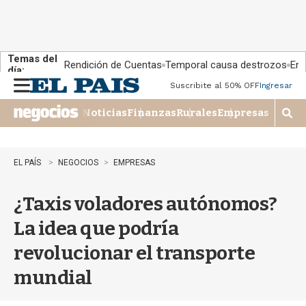
Temas del
Rendición de Cuentas
Temporal causa destrozos
En 
día:
Suscribite al 50% OFF
Ingresar
M
e
Noticias
Finanzas
Rurales
Empresas
n
M
u
o
s
t
EL PAÍS
NEGOCIOS
EMPRESAS
r
a
¿Taxis voladores autónomos?
r
b
La idea que podría
�
s
revolucionar el transporte
q
u
mundial
e
d