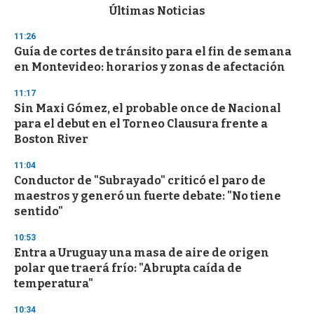
c
Últimas Noticias
o
n
11:26
d
Guía de cortes de tránsito para el fin de semana
s
o
en Montevideo: horarios y zonas de afectación
f
3
11:17
3
s
Sin Maxi Gómez, el probable once de Nacional
e
para el debut en el Torneo Clausura frente a
c
Boston River
o
n
d
11:04
s
Conductor de "Subrayado" criticó el paro de
maestros y generó un fuerte debate: "No tiene
sentido"
10:53
Entra a Uruguay una masa de aire de origen
polar que traerá frío: "Abrupta caída de
temperatura"
10:34