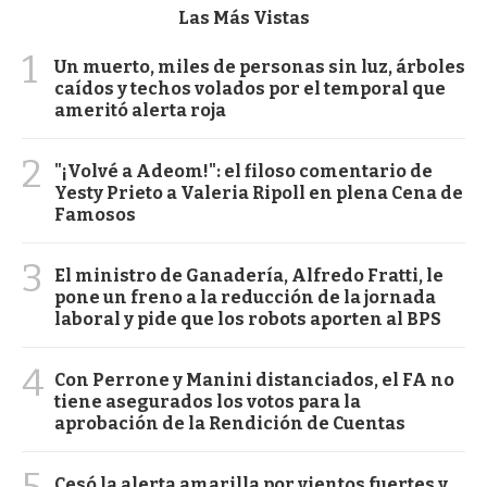
Las Más Vistas
1
Un muerto, miles de personas sin luz, árboles
caídos y techos volados por el temporal que
ameritó alerta roja
2
"¡Volvé a Adeom!": el filoso comentario de
Yesty Prieto a Valeria Ripoll en plena Cena de
Famosos
3
El ministro de Ganadería, Alfredo Fratti, le
pone un freno a la reducción de la jornada
laboral y pide que los robots aporten al BPS
4
Con Perrone y Manini distanciados, el FA no
tiene asegurados los votos para la
aprobación de la Rendición de Cuentas
5
Cesó la alerta amarilla por vientos fuertes y