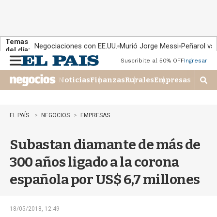
Temas
Negociaciones con EE.UU.
Murió Jorge Messi
Peñarol vs
del día:
Suscribite al 50% OFF
Ingresar
M
e
Noticias
Finanzas
Rurales
Empresas
n
M
u
o
s
t
EL PAÍS
NEGOCIOS
EMPRESAS
r
a
Subastan diamante de más de
r
b
300 años ligado a la corona
�
s
española por US$ 6,7 millones
q
u
e
d
18/05/2018, 12:49