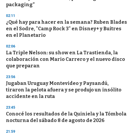
f
packaging”
3
3
s
02:11
e
¿Qué hay para hacer en la semana? Ruben Blades
c
en el Sodre, "Camp Rock 3" en Disney+ y Buitres
o
n
en el Planetario
d
s
02:06
La Triple Nelson: su show en La Trastienda, la
colaboración con Mario Carrero y el nuevo disco
que preparan
23:56
Jugaban Uruguay Montevideo y Paysandú,
tiraron la pelota afuera y se produjo un insólito
accidente en la ruta
23:45
Conocé los resultados de la Quiniela y la Tómbola
nocturna del sábado 8 de agosto de 2026
21:59