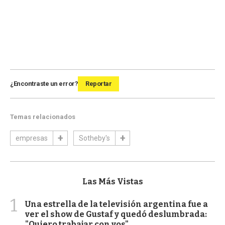
¿Encontraste un error?
Reportar
Temas relacionados
empresas
Sotheby's
Las Más Vistas
1
Una estrella de la televisión argentina fue a
ver el show de Gustaf y quedó deslumbrada:
"Quiero trabajar con vos"