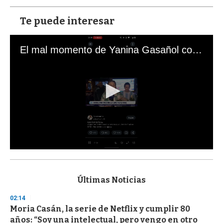
Te puede interesar
El mal momento de Yanina Gasañol con un hincha argentino en "Subrayado"
0
s
e
c
Últimas Noticias
o
n
02:14
d
Moria Casán, la serie de Netflix y cumplir 80
s
o
años: “Soy una intelectual, pero vengo en otro