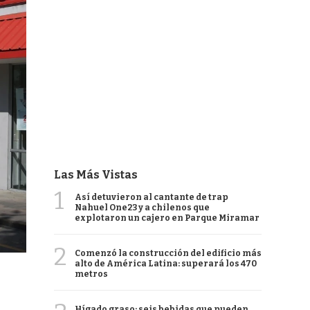
Las Más Vistas
1
Así detuvieron al cantante de trap
Nahuel One23 y a chilenos que
explotaron un cajero en Parque Miramar
2
Comenzó la construcción del edificio más
alto de América Latina: superará los 470
metros
Hígado graso: seis bebidas que pueden