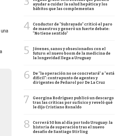
3
ayudar a cuidar la salud hepática y los
hábitos que las complementan
4
Conductor de "Subrayado" criticó el paro
de maestros y generó un fuerte debate:
 una
"No tiene sentido"
5
Jóvenes, sanos y obsesionados con el
a
futuro: el nuevo boom de la medicina de
la longevidad llega a Uruguay
6
De "la operación no se concretará" a "está
difícil": contrapunto de agentes y
dirigentes de Peñarol por De La Cruz
7
Georgina Rodríguez publicó un descargo
tras las críticas por su físico y reveló qué
le dijo Cristiano Ronaldo
8
Correrá 50 km al día por todo Uruguay: la
historia de superación tras el nuevo
desafío de Santiago Stirling