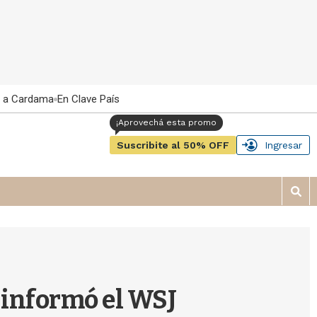
 a Cardama
En Clave País
Suscribite al 50% OFF
Ingresar
M
o
s
t
r
a
r
 informó el WSJ
b
�