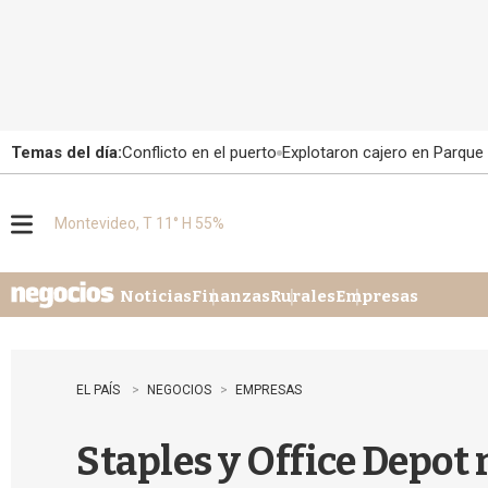
Temas del día:
Conflicto en el puerto
Explotaron cajero en Parque
Montevideo, T 11° H 55%
M
e
n
u
Noticias
Finanzas
Rurales
Empresas
EL PAÍS
NEGOCIOS
EMPRESAS
Staples y Office Depot