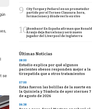
9
City Torque y Peñarol en un prometedor
partido por el Torneo Clausura: hora,
egún
formaciones y dónde verlo en vivo
10
¡Bombazo! En España afirman que Ronald
ses,
Araujo deja Barcelona y será nuevo
jugador del Liverpool de Inglaterra
Últimas Noticias
l
08:00
Estudio explica por qué algunos
pacientes obesos responden mejor a la
tirzepatida que a otros tratamientos
t se
07:00
Estas fueron las bolillas de la suerte en
la Quiniela y Tómbola de ayer viernes 7
de agosto de 2026
06:38