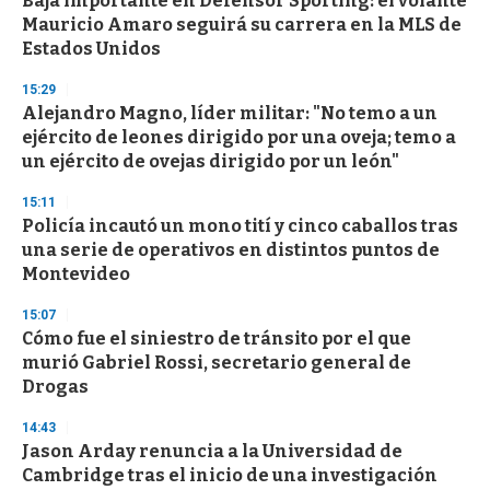
Baja importante en Defensor Sporting: el volante
e
Mauricio Amaro seguirá su carrera en la MLS de
c
Estados Unidos
o
n
d
15:29
s
Alejandro Magno, líder militar: "No temo a un
ejército de leones dirigido por una oveja; temo a
un ejército de ovejas dirigido por un león"
15:11
Policía incautó un mono tití y cinco caballos tras
una serie de operativos en distintos puntos de
Montevideo
15:07
Cómo fue el siniestro de tránsito por el que
murió Gabriel Rossi, secretario general de
Drogas
14:43
Jason Arday renuncia a la Universidad de
Cambridge tras el inicio de una investigación