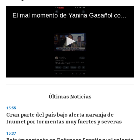
El mal momento de Yanina Gasañol con un hincha argentino en "Subrayado"
0
s
e
c
Últimas Noticias
o
n
15:55
d
Gran parte del país bajo alerta naranja de
s
o
Inumet por tormentas muy fuertes y severas
f
3
15:37
3
s