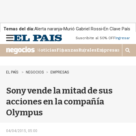
Temas del día:
Alerta naranja
Murió Gabriel Rossi
En Clave País
Suscribite al 50% OFF
Ingresar
M
e
Noticias
Finanzas
Rurales
Empresas
n
M
u
o
s
t
EL PAÍS
NEGOCIOS
EMPRESAS
r
a
Sony vende la mitad de sus
r
b
acciones en la compañía
�
s
Olympus
q
u
e
d
04/04/2015, 05:00