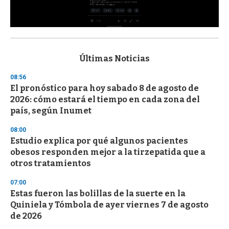
0
s
e
c
Últimas Noticias
o
n
08:56
d
El pronóstico para hoy sabado 8 de agosto de
s
o
2026: cómo estará el tiempo en cada zona del
f
país, según Inumet
3
3
s
08:00
e
Estudio explica por qué algunos pacientes
c
obesos responden mejor a la tirzepatida que a
o
n
otros tratamientos
d
s
07:00
Estas fueron las bolillas de la suerte en la
Quiniela y Tómbola de ayer viernes 7 de agosto
de 2026