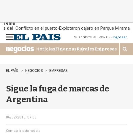
Tema
s del
Conflicto en el puerto
Explotaron cajero en Parque Miramar
día:
Suscribite al 50% OFF
Ingresar
M
e
Noticias
Finanzas
Rurales
Empresas
n
M
u
o
s
t
EL PAÍS
NEGOCIOS
EMPRESAS
r
a
Sigue la fuga de marcas de
r
b
Argentina
�
s
q
u
06/02/2015, 07:03
e
d
Compartir esta noticia