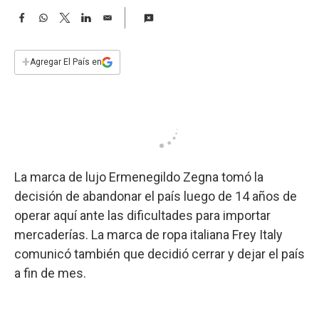
a
F
W
T
L
E
a
h
w
i
m
c
a
i
n
a
e
t
t
k
i
+
Agregar El País en
b
s
t
e
l
o
A
e
d
o
p
r
I
k
p
n
La marca de lujo Ermenegildo Zegna tomó la
decisión de abandonar el país luego de 14 años de
operar aquí ante las dificultades para importar
mercaderías. La marca de ropa italiana Frey Italy
comunicó también que decidió cerrar y dejar el país
a fin de mes.