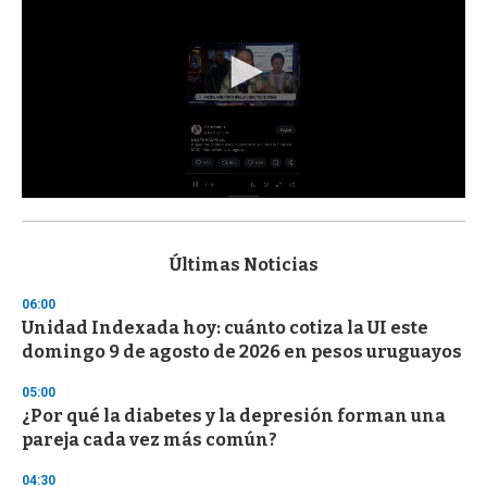
0
s
e
c
Últimas Noticias
o
n
06:00
d
Unidad Indexada hoy: cuánto cotiza la UI este
s
o
domingo 9 de agosto de 2026 en pesos uruguayos
f
3
05:00
3
s
¿Por qué la diabetes y la depresión forman una
e
pareja cada vez más común?
c
o
04:30
n