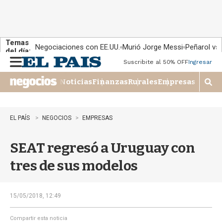
Temas
Negociaciones con EE.UU.
Murió Jorge Messi
Peñarol vs
del día:
Suscribite al 50% OFF
Ingresar
M
e
Noticias
Finanzas
Rurales
Empresas
n
M
u
o
s
t
EL PAÍS
NEGOCIOS
EMPRESAS
r
a
SEAT regresó a Uruguay con
r
b
tres de sus modelos
�
s
q
u
15/05/2018, 12:49
e
d
Compartir esta noticia