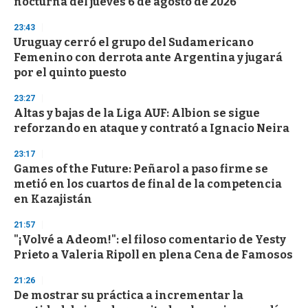
nocturna del jueves 6 de agosto de 2026
f
3
23:43
3
s
Uruguay cerró el grupo del Sudamericano
e
Femenino con derrota ante Argentina y jugará
c
por el quinto puesto
o
n
d
23:27
s
Altas y bajas de la Liga AUF: Albion se sigue
reforzando en ataque y contrató a Ignacio Neira
23:17
Games of the Future: Peñarol a paso firme se
metió en los cuartos de final de la competencia
en Kazajistán
21:57
"¡Volvé a Adeom!": el filoso comentario de Yesty
Prieto a Valeria Ripoll en plena Cena de Famosos
21:26
De mostrar su práctica a incrementar la