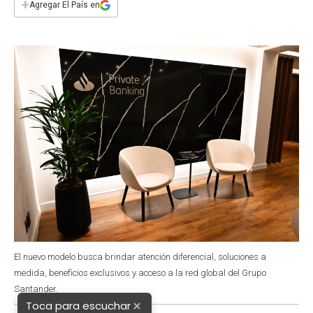
+
Agregar El País en
b
s
t
e
l
o
A
e
d
o
p
r
I
k
p
n
El nuevo modelo busca brindar atención diferencial, soluciones a
medida, beneficios exclusivos y acceso a la red global del Grupo
Santander.
×
Toca para escuchar