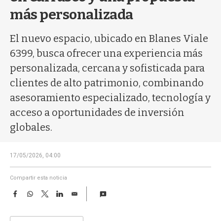
a
más personalizada
El nuevo espacio, ubicado en Blanes Viale
6399, busca ofrecer una experiencia más
personalizada, cercana y sofisticada para
clientes de alto patrimonio, combinando
asesoramiento especializado, tecnología y
acceso a oportunidades de inversión
globales.
17/05/2026, 04:00
Compartir esta noticia
F
W
T
L
E
a
h
w
i
m
c
a
i
n
a
e
t
t
k
i