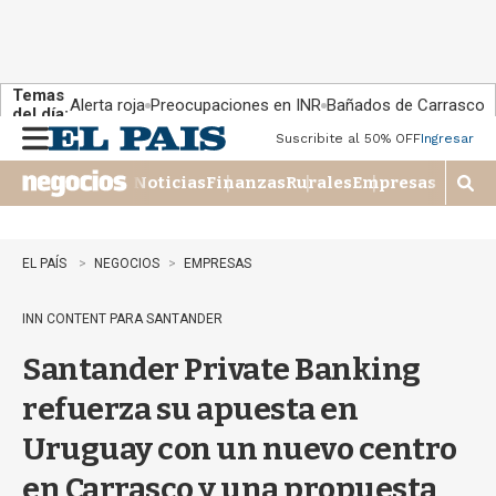
Temas
Alerta roja
Preocupaciones en INR
Bañados de Carrasco
del día:
Suscribite al 50% OFF
Ingresar
M
e
Noticias
Finanzas
Rurales
Empresas
n
M
u
o
s
t
EL PAÍS
NEGOCIOS
EMPRESAS
r
a
INN CONTENT PARA SANTANDER
r
b
Santander Private Banking
�
s
refuerza su apuesta en
q
u
Uruguay con un nuevo centro
e
d
en Carrasco y una propuesta