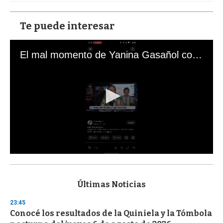
Te puede interesar
El mal momento de Yanina Gasañol con un hincha argentino en "Subrayado"
0
s
e
c
Últimas Noticias
o
n
23:45
d
Conocé los resultados de la Quiniela y la Tómbola
s
o