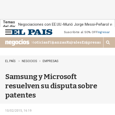
Temas
Negociaciones con EE.UU.
Murió Jorge Messi
Peñarol vs
del día:
Suscribite al 50% OFF
Ingresar
M
e
Noticias
Finanzas
Rurales
Empresas
n
M
u
o
s
t
EL PAÍS
NEGOCIOS
EMPRESAS
r
a
Samsung y Microsoft
r
b
resuelven su disputa sobre
�
s
patentes
q
u
e
d
10/02/2015, 16:19