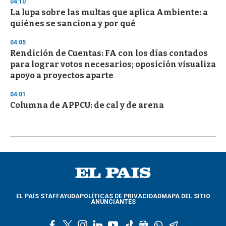
04:10
La lupa sobre las multas que aplica Ambiente: a
quiénes se sanciona y por qué
04:05
Rendición de Cuentas: FA con los días contados
para lograr votos necesarios; oposición visualiza
apoyo a proyectos aparte
04:01
Columna de APPCU: de cal y de arena
EL PAÍS STAFF
AYUDA
POLÍTICAS DE PRIVACIDAD
MAPA DEL SITIO
ANUNCIANTES
f
t
i
l
y
t
g
w
t