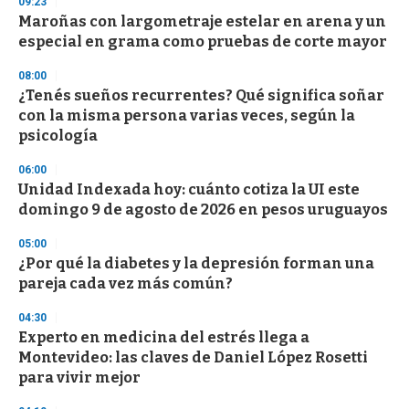
09:23
d
Maroñas con largometraje estelar en arena y un
s
o
especial en grama como pruebas de corte mayor
f
3
08:00
3
s
¿Tenés sueños recurrentes? Qué significa soñar
e
con la misma persona varias veces, según la
c
psicología
o
n
d
06:00
s
Unidad Indexada hoy: cuánto cotiza la UI este
domingo 9 de agosto de 2026 en pesos uruguayos
05:00
¿Por qué la diabetes y la depresión forman una
pareja cada vez más común?
04:30
Experto en medicina del estrés llega a
Montevideo: las claves de Daniel López Rosetti
para vivir mejor