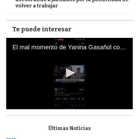
volver a trabajar
Te puede interesar
El mal momento de Yanina Gasañol con un hincha argentino en "Subrayado"
0
s
e
c
Últimas Noticias
o
n