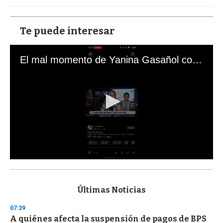
Te puede interesar
El mal momento de Yanina Gasañol con un hincha argentino en "Subrayado"
0
s
e
c
Últimas Noticias
o
n
07:39
d
A quiénes afecta la suspensión de pagos de BPS
s