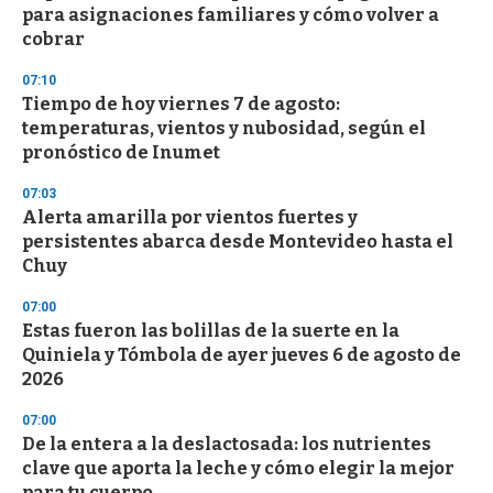
o
para asignaciones familiares y cómo volver a
f
cobrar
3
3
s
07:10
e
Tiempo de hoy viernes 7 de agosto:
c
temperaturas, vientos y nubosidad, según el
o
n
pronóstico de Inumet
d
s
07:03
Alerta amarilla por vientos fuertes y
persistentes abarca desde Montevideo hasta el
Chuy
07:00
Estas fueron las bolillas de la suerte en la
Quiniela y Tómbola de ayer jueves 6 de agosto de
2026
07:00
De la entera a la deslactosada: los nutrientes
clave que aporta la leche y cómo elegir la mejor
para tu cuerpo