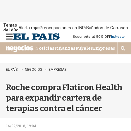
Temas
Alerta roja
Preocupaciones en INR
Bañados de Carrasco
del día:
Suscribite al 50% OFF
Ingresar
M
e
Noticias
Finanzas
Rurales
Empresas
n
M
u
o
s
t
EL PAÍS
NEGOCIOS
EMPRESAS
r
a
Roche compra Flatiron Health
r
b
para expandir cartera de
�
s
terapias contra el cáncer
q
u
e
d
16/02/2018, 19:04