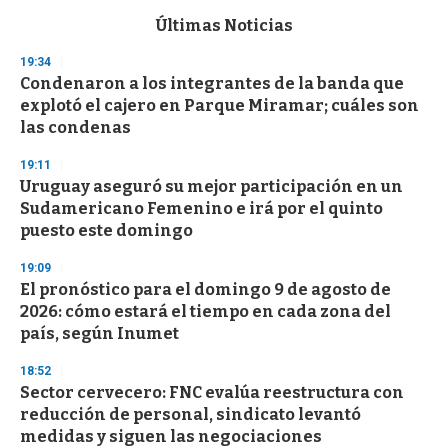
e
c
Últimas Noticias
o
n
19:34
d
Condenaron a los integrantes de la banda que
s
o
explotó el cajero en Parque Miramar; cuáles son
f
las condenas
3
3
s
19:11
e
Uruguay aseguró su mejor participación en un
c
Sudamericano Femenino e irá por el quinto
o
n
puesto este domingo
d
s
19:09
El pronóstico para el domingo 9 de agosto de
2026: cómo estará el tiempo en cada zona del
país, según Inumet
18:52
Sector cervecero: FNC evalúa reestructura con
reducción de personal, sindicato levantó
medidas y siguen las negociaciones