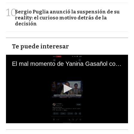
10
Sergio Puglia anunció la suspensión de su
reality: el curioso motivo detrás de la
decisión
Te puede interesar
El mal momento de Yanina Gasañol con un hincha argentino en "Subrayado"
0
s