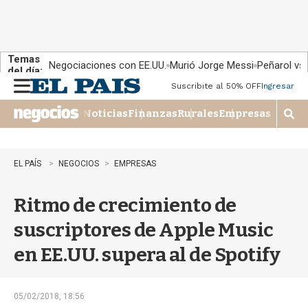
Temas
Negociaciones con EE.UU.
Murió Jorge Messi
Peñarol vs
del día:
Suscribite al 50% OFF
Ingresar
M
e
Noticias
Finanzas
Rurales
Empresas
n
M
u
o
s
t
EL PAÍS
NEGOCIOS
EMPRESAS
r
a
Ritmo de crecimiento de
r
b
suscriptores de Apple Music
�
s
en EE.UU. supera al de Spotify
q
u
e
d
05/02/2018, 18:56