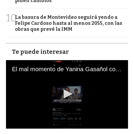
piden cambios
10
La basura de Montevideo seguirá yendo a
Felipe Cardoso hasta al menos 2055, con las
obras que prevé la IMM
Te puede interesar
El mal momento de Yanina Gasañol con un hincha argentino en "Subrayado"
0