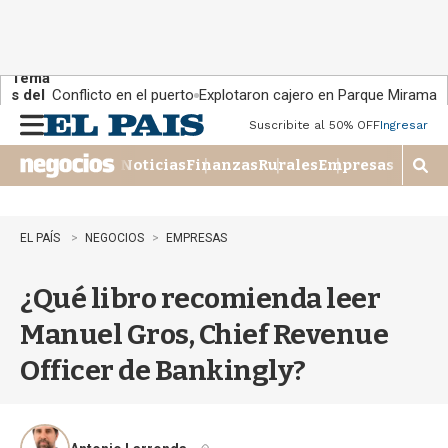
Tema
s del
Conflicto en el puerto
Explotaron cajero en Parque Miramar
día:
Suscribite al 50% OFF
Ingresar
M
e
Noticias
Finanzas
Rurales
Empresas
n
M
u
o
s
t
EL PAÍS
NEGOCIOS
EMPRESAS
r
a
¿Qué libro recomienda leer
r
b
Manuel Gros, Chief Revenue
�
s
Officer de Bankingly?
q
u
e
d