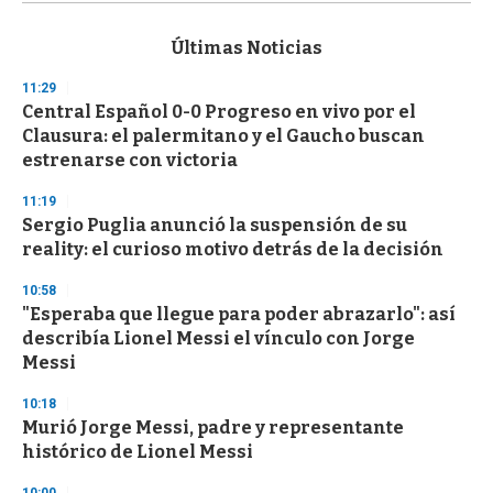
s
e
c
Últimas Noticias
o
n
11:29
d
Central Español 0-0 Progreso en vivo por el
s
o
Clausura: el palermitano y el Gaucho buscan
f
estrenarse con victoria
3
3
s
11:19
e
Sergio Puglia anunció la suspensión de su
c
reality: el curioso motivo detrás de la decisión
o
n
d
10:58
s
"Esperaba que llegue para poder abrazarlo": así
describía Lionel Messi el vínculo con Jorge
Messi
10:18
Murió Jorge Messi, padre y representante
histórico de Lionel Messi