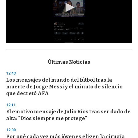
0
s
e
c
Últimas Noticias
o
n
12:43
d
Los mensajes del mundo del fútbol tras la
s
o
muerte de Jorge Messi y el minuto de silencio
f
que decretó AFA
3
3
s
12:11
e
El emotivo mensaje de Julio Ríos tras ser dado de
c
alta: "Dios siempre me protege"
o
n
d
12:00
s
Por qué cada vez más jóvenes eligen la cirugía