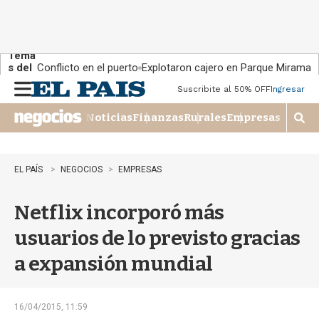
Tema
s del
Conflicto en el puerto
Explotaron cajero en Parque Miramar
día:
Suscribite al 50% OFF
Ingresar
M
e
Noticias
Finanzas
Rurales
Empresas
n
M
u
o
s
t
EL PAÍS
NEGOCIOS
EMPRESAS
r
a
Netflix incorporó más
r
b
usuarios de lo previsto gracias
�
s
a expansión mundial
q
u
e
d
16/04/2015, 11:59