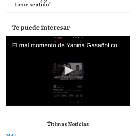
tiene sentido"
Te puede interesar
El mal momento de Yanina Gasañol con un hincha argentino en "Subrayado"
0
s
e
c
Últimas Noticias
o
n
14:40