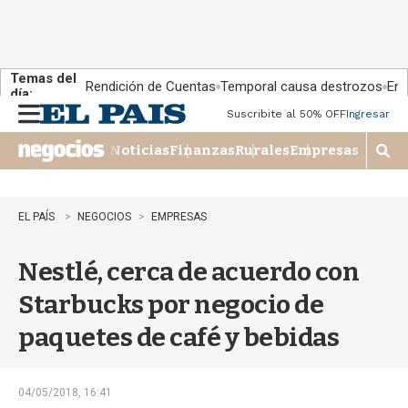
Temas del
Rendición de Cuentas
Temporal causa destrozos
En 
día:
Suscribite al 50% OFF
Ingresar
M
e
Noticias
Finanzas
Rurales
Empresas
n
M
u
o
s
t
EL PAÍS
NEGOCIOS
EMPRESAS
r
a
Nestlé, cerca de acuerdo con
r
b
Starbucks por negocio de
�
s
paquetes de café y bebidas
q
u
e
d
04/05/2018, 16:41