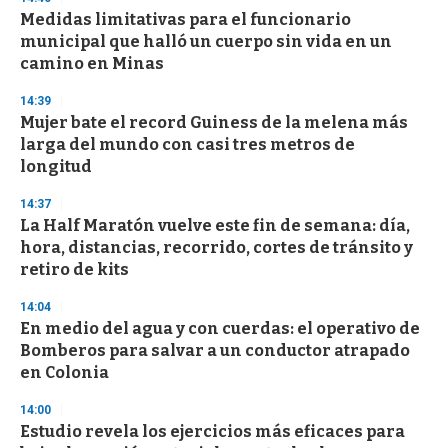
d
Medidas limitativas para el funcionario
s
o
municipal que halló un cuerpo sin vida en un
f
camino en Minas
3
3
s
14:39
e
Mujer bate el record Guiness de la melena más
c
larga del mundo con casi tres metros de
o
n
longitud
d
s
14:37
La Half Maratón vuelve este fin de semana: día,
hora, distancias, recorrido, cortes de tránsito y
retiro de kits
14:04
En medio del agua y con cuerdas: el operativo de
Bomberos para salvar a un conductor atrapado
en Colonia
14:00
Estudio revela los ejercicios más eficaces para