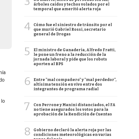
3
árboles caídos y techos volados por el
temporal que ameritó alerta roja
4
Cómo fue el siniestro de tránsito por el
que murió Gabriel Rossi, secretario
general de Drogas
5
El ministro de Ganadería, Alfredo Fratti,
le pone un freno a la reducción de la
jornada laboral y pide que los robots
aporten al BPS
mía
6
ndo
Entre "mal compañero" y "mal perdedor",
altísima tensión en vivo entre dos
integrantes de programa radial
 lo
7
Con Perrone y Manini distanciados, el FA
no tiene asegurados los votos para la
aprobación de la Rendición de Cuentas
8
Gobierno declaró la alerta roja por las
condiciones meteorológicas en varias