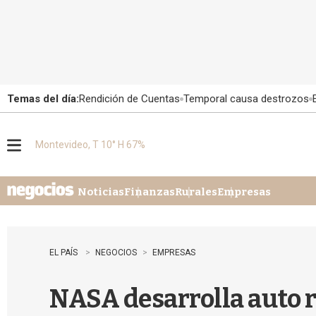
Temas del día:
Rendición de Cuentas
Temporal causa destrozos
Montevideo, T 10° H 67%
M
e
n
u
Noticias
Finanzas
Rurales
Empresas
EL PAÍS
NEGOCIOS
EMPRESAS
NASA desarrolla auto r