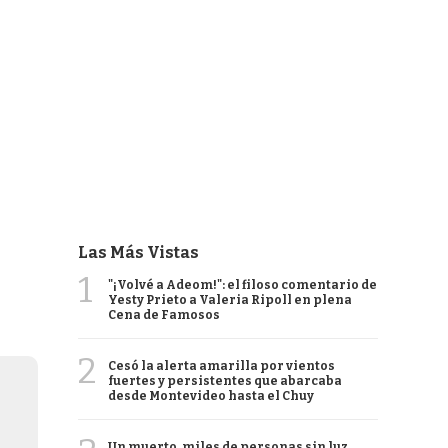
Las Más Vistas
1
"¡Volvé a Adeom!": el filoso comentario de
Yesty Prieto a Valeria Ripoll en plena
Cena de Famosos
2
Cesó la alerta amarilla por vientos
fuertes y persistentes que abarcaba
desde Montevideo hasta el Chuy
Un muerto, miles de personas sin luz,