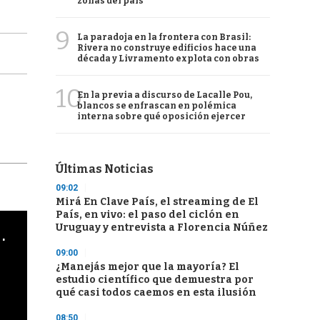
zonas del país
9
La paradoja en la frontera con Brasil:
Rivera no construye edificios hace una
década y Livramento explota con obras
10
En la previa a discurso de Lacalle Pou,
blancos se enfrascan en polémica
interna sobre qué oposición ejercer
Últimas Noticias
09:02
Mirá En Clave País, el streaming de El
País, en vivo: el paso del ciclón en
Uruguay y entrevista a Florencia Núñez
cha argentino en "Subrayado"
09:00
¿Manejás mejor que la mayoría? El
estudio científico que demuestra por
qué casi todos caemos en esta ilusión
08:50