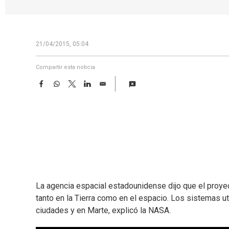
21/04/2015, 05:04
Compartir esta noticia
F
W
T
L
E
a
h
w
i
m
c
a
i
n
a
e
t
t
k
i
b
s
t
e
l
o
A
e
d
o
p
r
I
k
p
n
La agencia espacial estadounidense dijo que el proye
tanto en la Tierra como en el espacio. Los sistemas ut
ciudades y en Marte, explicó la NASA.