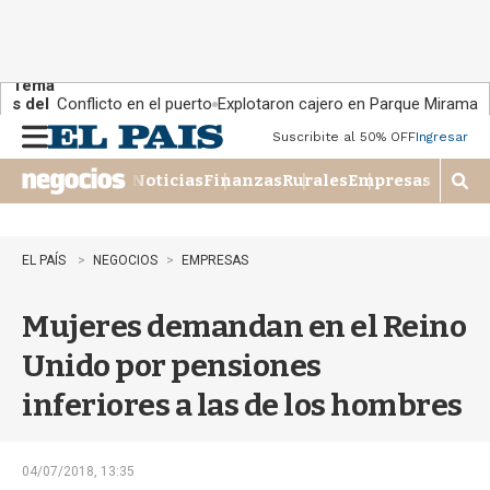
Tema
s del
Conflicto en el puerto
Explotaron cajero en Parque Miramar
día:
Suscribite al 50% OFF
Ingresar
M
e
Noticias
Finanzas
Rurales
Empresas
n
M
u
o
s
t
EL PAÍS
NEGOCIOS
EMPRESAS
r
a
Mujeres demandan en el Reino
r
b
Unido por pensiones
�
s
inferiores a las de los hombres
q
u
e
d
04/07/2018, 13:35