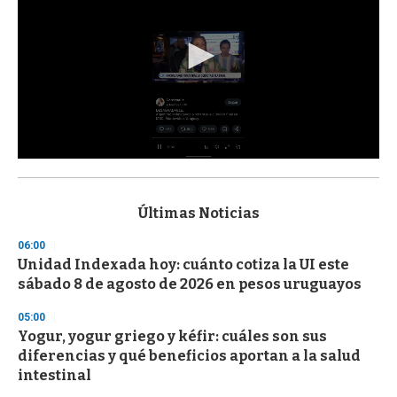
0
s
e
c
Últimas Noticias
o
n
06:00
d
Unidad Indexada hoy: cuánto cotiza la UI este
s
o
sábado 8 de agosto de 2026 en pesos uruguayos
f
3
05:00
3
s
Yogur, yogur griego y kéfir: cuáles son sus
e
diferencias y qué beneficios aportan a la salud
c
intestinal
o
n