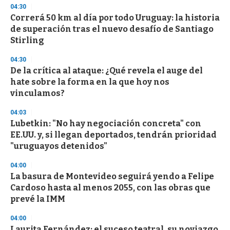
d
04:30
s
Correrá 50 km al día por todo Uruguay: la historia
de superación tras el nuevo desafío de Santiago
Stirling
04:30
De la crítica al ataque: ¿Qué revela el auge del
hate sobre la forma en la que hoy nos
vinculamos?
04:03
Lubetkin: "No hay negociación concreta" con
EE.UU. y, si llegan deportados, tendrán prioridad
"uruguayos detenidos"
04:00
La basura de Montevideo seguirá yendo a Felipe
Cardoso hasta al menos 2055, con las obras que
prevé la IMM
04:00
Laurita Fernández: el suceso teatral, su noviazgo