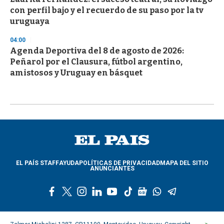
con perfil bajo y el recuerdo de su paso por la tv
uruguaya
04:00
Agenda Deportiva del 8 de agosto de 2026:
Peñarol por el Clausura, fútbol argentino,
amistosos y Uruguay en básquet
EL PAÍS STAFF
AYUDA
POLÍTICAS DE PRIVACIDAD
MAPA DEL SITIO
ANUNCIANTES
f
t
i
l
y
t
g
w
t
a
w
n
i
o
i
o
h
e
c
i
s
n
u
k
o
a
l
e
t
t
k
t
t
g
t
e