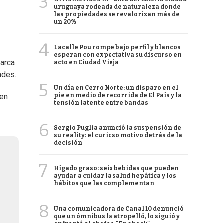
3
uruguaya rodeada de naturaleza donde
las propiedades se revalorizan más de
un 20%
4
Lacalle Pou rompe bajo perfil y blancos
esperan con expectativa su discurso en
marca
acto en Ciudad Vieja
ades.
5
Un día en Cerro Norte: un disparo en el
pie en medio de recorrida de El País y la
 en
tensión latente entre bandas
6
Sergio Puglia anunció la suspensión de
su reality: el curioso motivo detrás de la
decisión
7
Hígado graso: seis bebidas que pueden
ayudar a cuidar la salud hepática y los
hábitos que las complementan
8
Una comunicadora de Canal 10 denunció
que un ómnibus la atropelló, lo siguió y