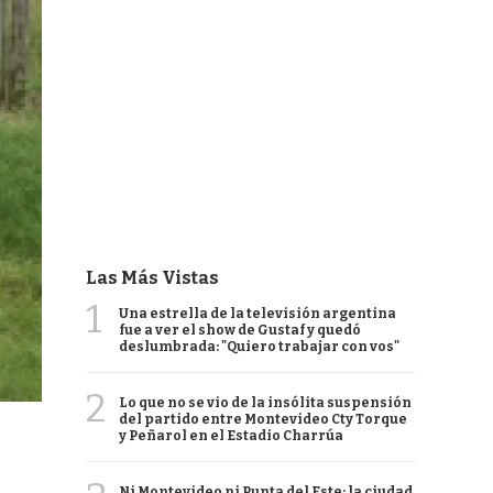
Las Más Vistas
1
Una estrella de la televisión argentina
fue a ver el show de Gustaf y quedó
deslumbrada: "Quiero trabajar con vos"
2
Lo que no se vio de la insólita suspensión
del partido entre Montevideo Cty Torque
y Peñarol en el Estadio Charrúa
Ni Montevideo ni Punta del Este: la ciudad