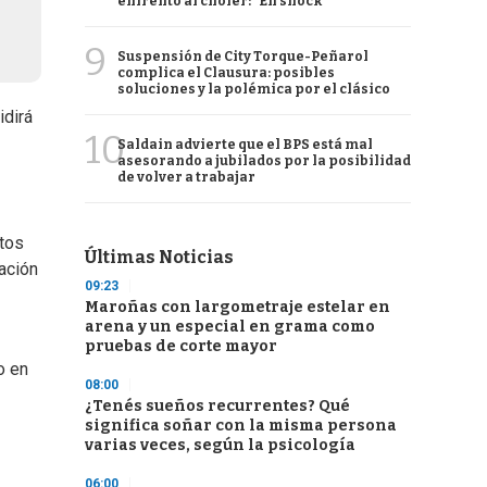
enfrentó al chofer: "En shock"
9
Suspensión de City Torque-Peñarol
complica el Clausura: posibles
soluciones y la polémica por el clásico
idirá
10
Saldain advierte que el BPS está mal
asesorando a jubilados por la posibilidad
de volver a trabajar
stos
Últimas Noticias
mación
09:23
Maroñas con largometraje estelar en
arena y un especial en grama como
pruebas de corte mayor
o en
08:00
¿Tenés sueños recurrentes? Qué
significa soñar con la misma persona
varias veces, según la psicología
06:00