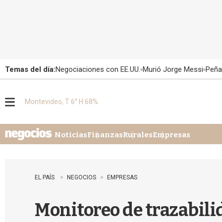
Temas del día:
Negociaciones con EE.UU.
Murió Jorge Messi
Peña
Montevideo, T 6° H 68%
M
e
n
u
Noticias
Finanzas
Rurales
Empresas
EL PAÍS
NEGOCIOS
EMPRESAS
Monitoreo de trazabili