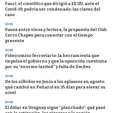
s
Fauci, el científico que dirigió a EE.UU. ante el
e
Covid-19, podría ser condenado: las claves del
c
caso
o
n
d
03:05
s
Pausa entre vinos y lectura, la propuesta del Club
Cerro Chapeu para conectar con el tiempo
presente
03:00
Fideicomiso ferroviario: la herramienta que
impulsa el gobierno y que la oposición cuestiona
por su “enorme laxitud” y falta de límites
03:00
De los silbidos en junio a los aplausos en agosto:
qué cambió en Peñarol en 35 días para elevar su
nivel
03:00
El dólar en Uruguay sigue "planchado": qué pasó