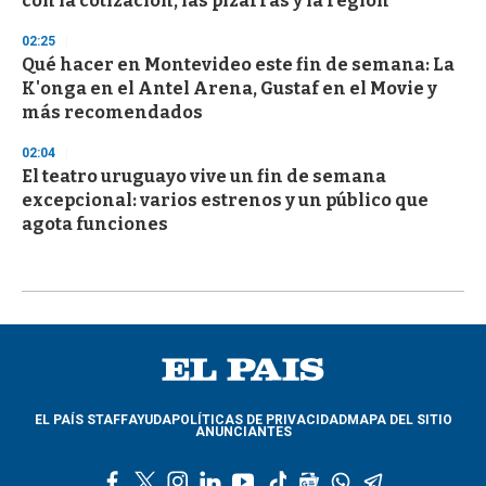
con la cotización, las pizarras y la región
02:25
Qué hacer en Montevideo este fin de semana: La
K'onga en el Antel Arena, Gustaf en el Movie y
más recomendados
02:04
El teatro uruguayo vive un fin de semana
excepcional: varios estrenos y un público que
agota funciones
EL PAÍS STAFF
AYUDA
POLÍTICAS DE PRIVACIDAD
MAPA DEL SITIO
ANUNCIANTES
f
t
i
l
y
t
g
w
t