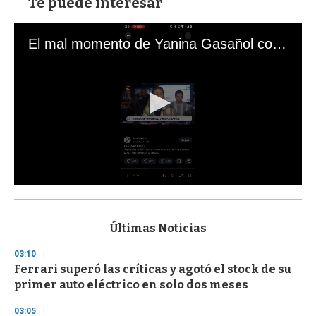
Te puede interesar
El mal momento de Yanina Gasañol con un hincha argentino en "Subrayado"
0
s
e
c
Últimas Noticias
o
n
03:10
d
Ferrari superó las críticas y agotó el stock de su
s
o
primer auto eléctrico en solo dos meses
f
3
03:05
3