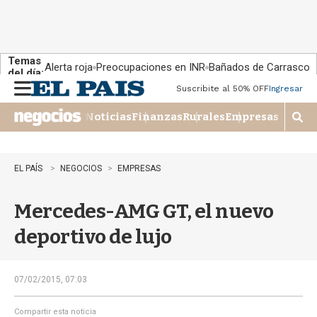
Temas
Alerta roja
Preocupaciones en INR
Bañados de Carrasco
del día:
Suscribite al 50% OFF
Ingresar
M
e
Noticias
Finanzas
Rurales
Empresas
n
M
u
o
s
t
EL PAÍS
NEGOCIOS
EMPRESAS
r
a
Mercedes-AMG GT, el nuevo
r
b
deportivo de lujo
�
s
q
u
07/02/2015, 07:03
e
d
Compartir esta noticia