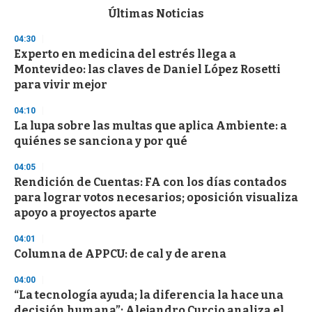
c
Últimas Noticias
o
n
04:30
d
Experto en medicina del estrés llega a
s
o
Montevideo: las claves de Daniel López Rosetti
f
para vivir mejor
3
3
s
04:10
e
La lupa sobre las multas que aplica Ambiente: a
c
quiénes se sanciona y por qué
o
n
d
04:05
s
Rendición de Cuentas: FA con los días contados
para lograr votos necesarios; oposición visualiza
apoyo a proyectos aparte
04:01
Columna de APPCU: de cal y de arena
04:00
“La tecnología ayuda; la diferencia la hace una
decisión humana”: Alejandro Curcio analiza el