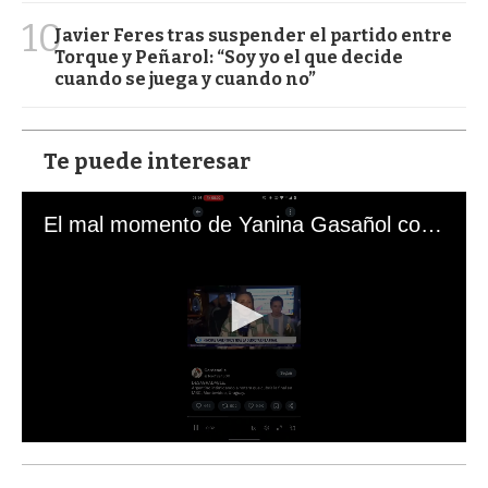
10
Javier Feres tras suspender el partido entre
Torque y Peñarol: “Soy yo el que decide
cuando se juega y cuando no”
Te puede interesar
El mal momento de Yanina Gasañol con un hincha argentino en "Subrayado"
0
s
e