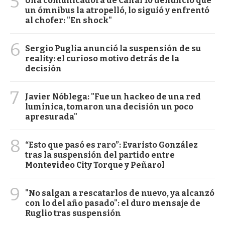
5
Una comunicadora de Canal 10 denunció que
un ómnibus la atropelló, lo siguió y enfrentó
al chofer: "En shock"
6
Sergio Puglia anunció la suspensión de su
reality: el curioso motivo detrás de la
decisión
7
Javier Nóblega: "Fue un hackeo de una red
lumínica, tomaron una decisión un poco
apresurada"
8
“Esto que pasó es raro”: Evaristo González
tras la suspensión del partido entre
Montevideo City Torque y Peñarol
9
"No salgan a rescatarlos de nuevo, ya alcanzó
con lo del año pasado": el duro mensaje de
Ruglio tras suspensión