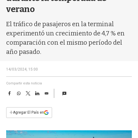
a
verano
El tráfico de pasajeros en la terminal
experimentó un crecimiento de 4,7 % en
comparación con el mismo período del
año pasado.
14/03/2024, 15:00
Compartir esta noticia
F
W
T
L
E
a
h
w
i
m
c
a
i
n
a
e
t
t
k
i
+
Agregar El País en
b
s
t
e
l
o
A
e
d
o
p
r
I
k
p
n