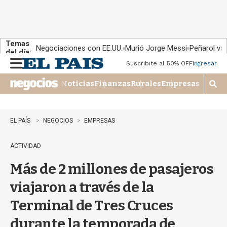
Temas
Negociaciones con EE.UU.
Murió Jorge Messi
Peñarol vs
del día:
Suscribite al 50% OFF
Ingresar
M
e
Noticias
Finanzas
Rurales
Empresas
n
M
u
o
s
t
EL PAÍS
NEGOCIOS
EMPRESAS
r
a
ACTIVIDAD
r
b
Más de 2 millones de pasajeros
�
s
viajaron a través de la
q
u
Terminal de Tres Cruces
e
d
durante la temporada de