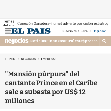
Temas
Conexión Ganadera
Inumet advierte por ciclón extratropi
del día:
Suscribite al 50% OFF
Ingresar
M
e
Noticias
Finanzas
Rurales
Empresas
n
M
u
o
s
t
EL PAÍS
NEGOCIOS
EMPRESAS
r
a
"Mansión púrpura" del
r
b
cantante Prince en el Caribe
�
s
sale a subasta por US$ 12
q
u
millones
e
d