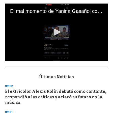
El mal momento de Yanina Gasañol con un hincha argentino en "Subrayado"
0
s
e
c
Últimas Noticias
o
n
09:22
d
El extricolor Alexis Rolín debutó como cantante,
s
o
respondió a las críticas y aclaró su futuro en la
f
música
3
3
s
09:21