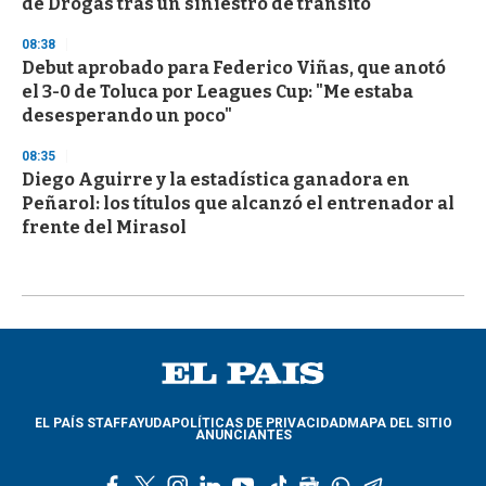
de Drogas tras un siniestro de tránsito
08:38
Debut aprobado para Federico Viñas, que anotó
el 3-0 de Toluca por Leagues Cup: "Me estaba
desesperando un poco"
08:35
Diego Aguirre y la estadística ganadora en
Peñarol: los títulos que alcanzó el entrenador al
frente del Mirasol
EL PAÍS STAFF
AYUDA
POLÍTICAS DE PRIVACIDAD
MAPA DEL SITIO
ANUNCIANTES
f
t
i
l
y
t
g
w
t