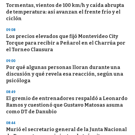
e
Tormentas, vientos de 100 km/h y caída abrupta
c
de temperatura: así avanzan el frente frío y el
o
n
ciclón
d
s
09:08
Los precios elevados que fijó Montevideo City
Torque para recibir a Peñarol en el Charrúa por
el Torneo Clausura
09:00
Por qué algunas personas lloran durante una
discusión y qué revela esa reacción, según una
psicóloga
08:49
El gremio de entrenadores respaldó a Leonardo
Ramos y cuestionó que Gustavo Matosas asuma
como DT de Danubio
08:44
Murió el secretario general de la Junta Nacional