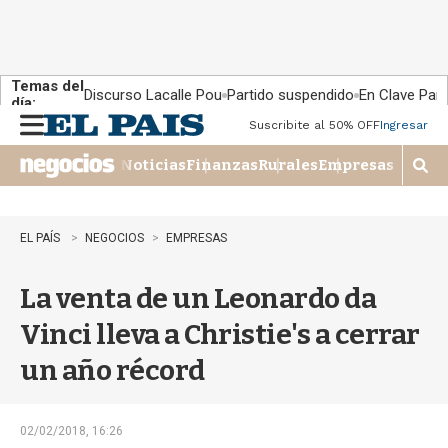
Temas del
Discurso Lacalle Pou
Partido suspendido
En Clave País
día:
Suscribite al 50% OFF
Ingresar
M
e
Noticias
Finanzas
Rurales
Empresas
n
M
u
o
s
t
EL PAÍS
NEGOCIOS
EMPRESAS
r
a
La venta de un Leonardo da
r
b
Vinci lleva a Christie's a cerrar
�
s
un año récord
q
u
e
d
02/02/2018, 16:26