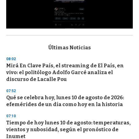
0
s
e
c
Últimas Noticias
o
n
08:02
d
Mirá En Clave País, el streaming de El País, en
s
o
vivo: el politólogo Adolfo Garcé analiza el
f
discurso de Lacalle Pou
3
3
s
07:52
e
Qué se celebra hoy, lunes 10 de agosto de 2026:
c
efemérides de un día como hoy en la historia
o
n
d
07:10
s
Tiempo de hoy lunes 10 de agosto: temperaturas,
vientos y nubosidad, según el pronóstico de
Inumet