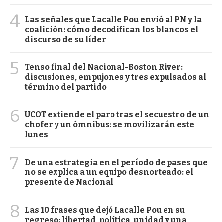
4
Las señales que Lacalle Pou envió al PN y la
coalición: cómo decodifican los blancos el
discurso de su líder
5
Tenso final del Nacional-Boston River:
discusiones, empujones y tres expulsados al
término del partido
6
UCOT extiende el paro tras el secuestro de un
chofer y un ómnibus: se movilizarán este
lunes
7
De una estrategia en el período de pases que
no se explica a un equipo desnorteado: el
presente de Nacional
8
Las 10 frases que dejó Lacalle Pou en su
regreso: libertad, política, unidad y una