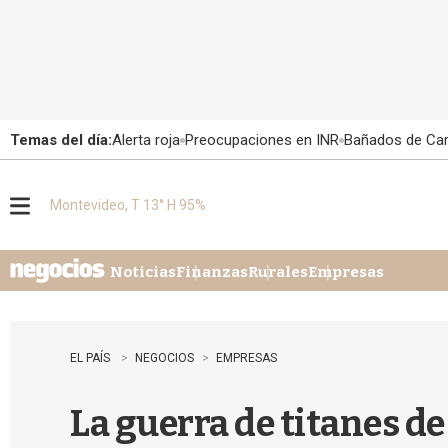
Temas del día:
Alerta roja
Preocupaciones en INR
Bañados de Ca
Montevideo, T 13° H 95%
M
e
n
u
Noticias
Finanzas
Rurales
Empresas
EL PAÍS
NEGOCIOS
EMPRESAS
La guerra de titanes d