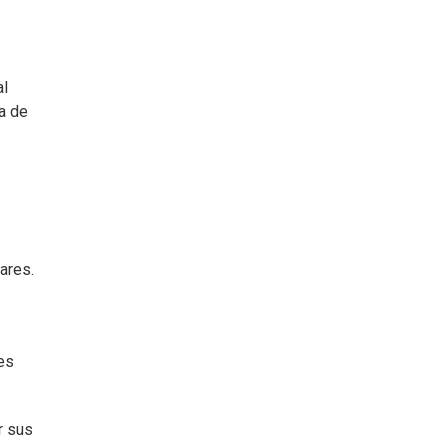
al
a de
ares.
es
r sus