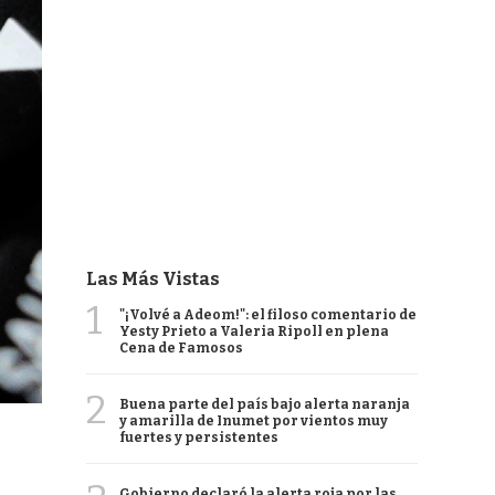
Las Más Vistas
1
"¡Volvé a Adeom!": el filoso comentario de
Yesty Prieto a Valeria Ripoll en plena
Cena de Famosos
2
Buena parte del país bajo alerta naranja
y amarilla de Inumet por vientos muy
fuertes y persistentes
Gobierno declaró la alerta roja por las