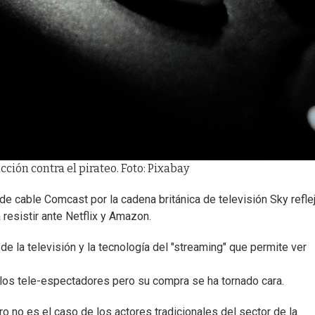
ción contra el pirateo. Foto: Pixabay
e cable Comcast por la cadena británica de televisión Sky reflej
resistir ante Netflix y Amazon.
e la televisión y la tecnología del "streaming" que permite ver
 los tele-espectadores pero su compra se ha tornado cara.
o no es el caso de los actores tradicionales del sector de la