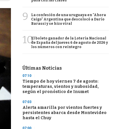
pasa con las clases
9
La confesión de una uruguaya en "Ahora
Caigo" Argentina que descolocó a Darío
Barassi y se hizo viral
10
El boleto ganador de la Lotería Nacional
de España del jueves 6 de agosto de 2026 y
los números con reintegro
Últimas Noticias
07:10
Tiempo de hoy viernes 7 de agosto:
temperaturas, vientos y nubosidad,
según el pronóstico de Inumet
07:03
Alerta amarilla por vientos fuertes y
persistentes abarca desde Montevideo
hasta el Chuy
07:00