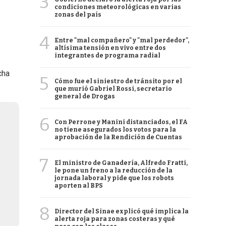
3
condiciones meteorológicas en varias
zonas del país
4
Entre "mal compañero" y "mal perdedor",
altísima tensión en vivo entre dos
integrantes de programa radial
cha
5
Cómo fue el siniestro de tránsito por el
que murió Gabriel Rossi, secretario
general de Drogas
6
Con Perrone y Manini distanciados, el FA
no tiene asegurados los votos para la
aprobación de la Rendición de Cuentas
7
El ministro de Ganadería, Alfredo Fratti,
le pone un freno a la reducción de la
jornada laboral y pide que los robots
aporten al BPS
8
Director del Sinae explicó qué implica la
alerta roja para zonas costeras y qué