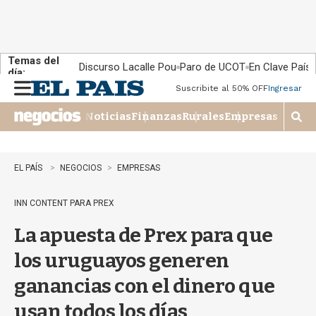
Temas del
Discurso Lacalle Pou
Paro de UCOT
En Clave País
día:
Suscribite al 50% OFF
Ingresar
M
e
Noticias
Finanzas
Rurales
Empresas
n
M
u
o
s
t
EL PAÍS
NEGOCIOS
EMPRESAS
r
a
INN CONTENT PARA PREX
r
b
La apuesta de Prex para que
�
s
los uruguayos generen
q
u
ganancias con el dinero que
e
d
usan todos los días