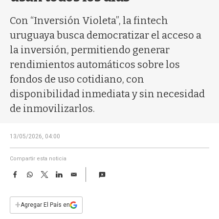
a
Con “Inversión Violeta”, la fintech
uruguaya busca democratizar el acceso a
la inversión, permitiendo generar
rendimientos automáticos sobre los
fondos de uso cotidiano, con
disponibilidad inmediata y sin necesidad
de inmovilizarlos.
13/05/2026, 04:00
Compartir esta noticia
F
W
T
L
E
a
h
w
i
m
c
a
i
n
a
e
t
t
k
i
+
Agregar El País en
b
s
t
e
l