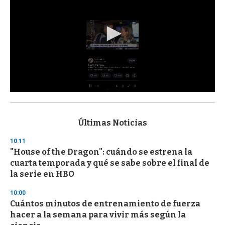
0
s
e
c
Últimas Noticias
o
n
10:11
d
"House of the Dragon": cuándo se estrena la
s
o
cuarta temporada y qué se sabe sobre el final de
f
la serie en HBO
3
3
s
10:00
e
Cuántos minutos de entrenamiento de fuerza
c
hacer a la semana para vivir más según la
o
n