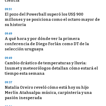
ciencia
d
s
09:51
El pozo del Powerball superó los US$ 900
millones y se posiciona como el octavo mayor de
su historia
09:49
A qué hora y por dónde ver la primera
conferencia de Diego Forlán como DT de la
selección uruguaya
09:49
Cambio drástico de temperaturas y lluvia:
Inumet y meteorólogos detallan cómo estará el
tiempo esta semana
09:37
Natalia Oreiro reveló cómo está hoy su hijo
Merlín Atahualpa: música, carpintería y una
pasión inesperada