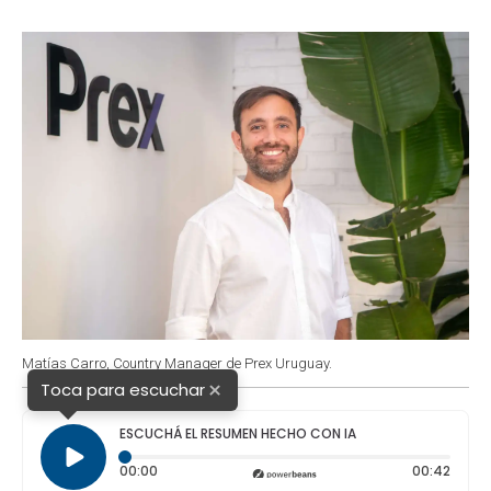
o
A
e
d
o
p
r
I
k
p
n
Matías Carro, Country Manager de Prex Uruguay.
×
Toca para escuchar
ESCUCHÁ EL RESUMEN HECHO CON IA
Tiempo transcurrido: 0 segundos
Durac
00:00
00:42