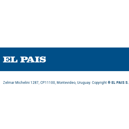
3
s
e
c
o
n
d
s
V
o
l
u
m
e
9
0
%
Zelmar Michelini 1287, CP.11100, Montevideo, Uruguay. Copyright ®
EL PAIS S.