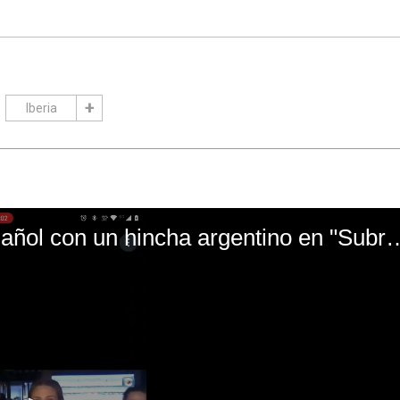
Iberia
El mal momento de Yanina Gasañol con un hin