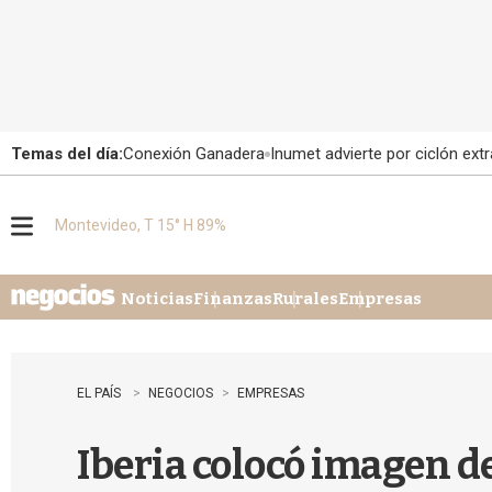
Temas del día:
Conexión Ganadera
Inumet advierte por ciclón extr
Montevideo, T 15° H 89%
M
e
n
u
Noticias
Finanzas
Rurales
Empresas
EL PAÍS
NEGOCIOS
EMPRESAS
Iberia colocó imagen d