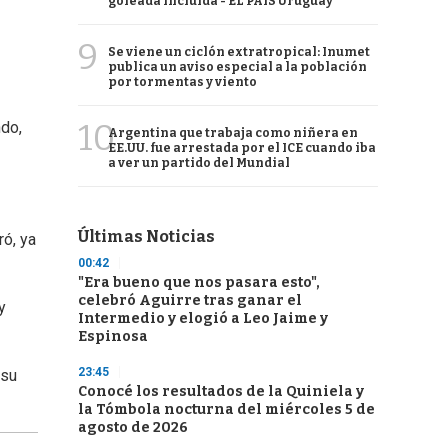
goleada incluida - EL PAÍS Uruguay
9
Se viene un ciclón extratropical: Inumet
publica un aviso especial a la población
por tormentas y viento
10
ndo,
Argentina que trabaja como niñera en
EE.UU. fue arrestada por el ICE cuando iba
a ver un partido del Mundial
Últimas Noticias
ró, ya
00:42
"Era bueno que nos pasara esto",
celebró Aguirre tras ganar el
y
Intermedio y elogió a Leo Jaime y
Espinosa
23:45
 su
Conocé los resultados de la Quiniela y
la Tómbola nocturna del miércoles 5 de
agosto de 2026