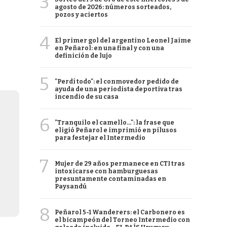
3
agosto de 2026: números sorteados,
pozos y aciertos
4
El primer gol del argentino Leonel Jaime
en Peñarol: en una final y con una
definición de lujo
5
"Perdí todo": el conmovedor pedido de
ayuda de una periodista deportiva tras
incendio de su casa
6
"Tranquilo el camello...": la frase que
eligió Peñarol e imprimió en pilusos
para festejar el Intermedio
7
Mujer de 29 años permanece en CTI tras
intoxicarse con hamburguesas
presuntamente contaminadas en
Paysandú
8
Peñarol 5-1 Wanderers: el Carbonero es
el bicampeón del Torneo Intermedio con