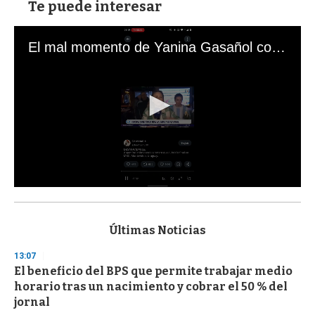
Te puede interesar
El mal momento de Yanina Gasañol con un hincha argentino en "Subrayado"
0
s
e
c
Últimas Noticias
o
n
13:07
d
El beneficio del BPS que permite trabajar medio
s
o
horario tras un nacimiento y cobrar el 50 % del
f
jornal
3