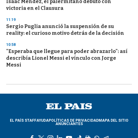
Isaac Méndez, el palermitano debutó con
victoria en el Clausura
11:19
Sergio Puglia anunció la suspensión de su
reality: el curioso motivo detrás de la decisión
10:58
"Esperaba que llegue para poder abrazarlo": así
describía Lionel Messi el vínculo con Jorge
Messi
EL PAÍS STAFF
AYUDA
POLÍTICAS DE PRIVACIDAD
MAPA DEL SITIO
ANUNCIANTES
f
t
i
l
y
t
g
w
t