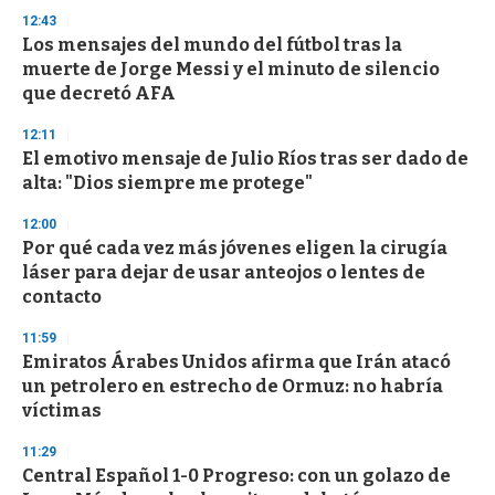
3
s
12:43
e
Los mensajes del mundo del fútbol tras la
c
muerte de Jorge Messi y el minuto de silencio
o
n
que decretó AFA
d
s
12:11
El emotivo mensaje de Julio Ríos tras ser dado de
alta: "Dios siempre me protege"
12:00
Por qué cada vez más jóvenes eligen la cirugía
láser para dejar de usar anteojos o lentes de
contacto
11:59
Emiratos Árabes Unidos afirma que Irán atacó
un petrolero en estrecho de Ormuz: no habría
víctimas
11:29
Central Español 1-0 Progreso: con un golazo de