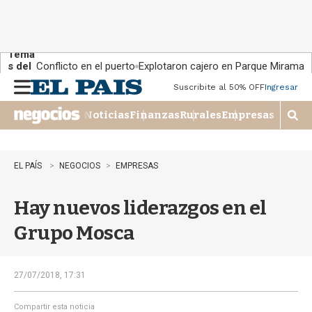
Tema
s del
Conflicto en el puerto
Explotaron cajero en Parque Miramar
día:
Suscribite al 50% OFF
Ingresar
M
e
Noticias
Finanzas
Rurales
Empresas
n
M
u
o
s
t
EL PAÍS
NEGOCIOS
EMPRESAS
r
a
Hay nuevos liderazgos en el
r
b
Grupo Mosca
�
s
q
u
27/07/2018, 17:31
e
d
Compartir esta noticia