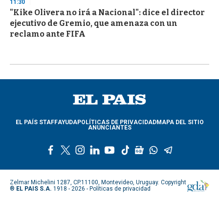
11:30
"Kike Olivera no irá a Nacional": dice el director
ejecutivo de Gremio, que amenaza con un
reclamo ante FIFA
EL PAÍS STAFF
AYUDA
POLÍTICAS DE PRIVACIDAD
MAPA DEL SITIO
ANUNCIANTES
f
t
i
l
y
t
g
w
t
a
w
n
i
o
i
o
h
e
c
i
s
n
u
k
o
a
l
e
t
t
k
t
t
g
t
e
Zelmar Michelini 1287, CP.11100, Montevideo, Uruguay. Copyright
b
t
a
e
u
o
l
s
g
®
EL PAIS S.A.
1918 - 2026 -
Políticas de privacidad
o
e
g
d
b
k
e
a
r
o
r
r
i
e
n
p
a
k
a
n
e
p
m