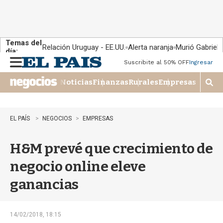
Temas del
Relación Uruguay - EE.UU.
Alerta naranja
Murió Gabriel 
día:
Suscribite al 50% OFF
Ingresar
M
e
Noticias
Finanzas
Rurales
Empresas
n
M
u
o
s
t
EL PAÍS
NEGOCIOS
EMPRESAS
r
a
H&M prevé que crecimiento de
r
b
negocio online eleve
�
s
ganancias
q
u
e
d
14/02/2018, 18:15