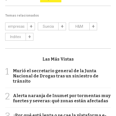
Temas relacionados
empresas
Suecia
H&M
Inditex
Las Más Vistas
1
Murió el secretario general de la Junta
Nacional de Drogas tras un siniestro de
tránsito
2
Alerta naranja de Inumet por tormentas muy
fuertes y severas: qué zonas están afectadas
¿Por qué está lenta o se cae la plataforma e-