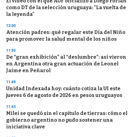
El video con el que AUF oficializó a Diego Forlán
como DT de la selección uruguaya: "La vuelta de
la leyenda"
12:00
Atención padres: qué regalar este Día del Niño
para promover la salud mental de los niños
11:55
De “gran exhibición” al “deslumbre”: así vieron
en Argentina otra gran actuación de Leonel
Jaime en Peñarol
11:49
Unidad Indexada hoy: cuánto cotiza la UI este
jueves 6 de agosto de 2026 en pesos uruguayos
11:43
Milei se quedó sin el capítulo de tierras: cómo el
gobierno argentino no pudo sostener una
iniciativa clave