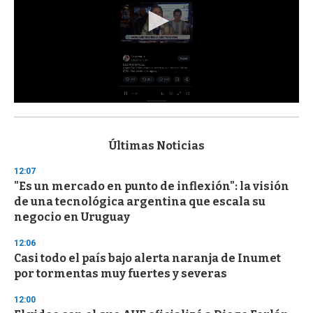
0
s
e
c
Últimas Noticias
o
n
12:07
d
"Es un mercado en punto de inflexión": la visión
s
o
de una tecnológica argentina que escala su
f
negocio en Uruguay
3
3
s
12:06
e
Casi todo el país bajo alerta naranja de Inumet
c
por tormentas muy fuertes y severas
o
n
d
12:00
s