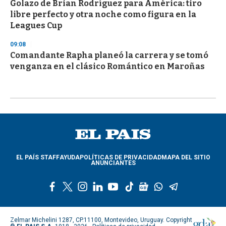
Golazo de Brian Rodríguez para América: tiro
libre perfecto y otra noche como figura en la
Leagues Cup
09:08
Comandante Rapha planeó la carrera y se tomó
venganza en el clásico Romántico en Maroñas
EL PAÍS STAFF
AYUDA
POLÍTICAS DE PRIVACIDAD
MAPA DEL SITIO
ANUNCIANTES
f
t
i
l
y
t
g
w
t
a
w
n
i
o
i
o
h
e
c
i
s
n
u
k
o
a
l
e
t
t
k
t
t
g
t
e
Zelmar Michelini 1287, CP.11100, Montevideo, Uruguay. Copyright
b
t
a
e
u
o
l
s
g