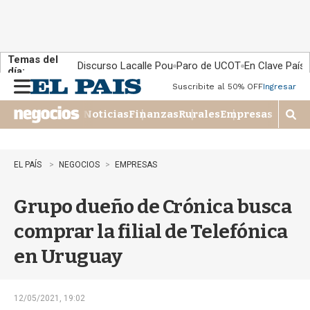
Temas del
Discurso Lacalle Pou
Paro de UCOT
En Clave País
día:
Suscribite al 50% OFF
Ingresar
M
e
Noticias
Finanzas
Rurales
Empresas
n
M
u
o
s
t
EL PAÍS
NEGOCIOS
EMPRESAS
r
a
Grupo dueño de Crónica busca
r
b
comprar la filial de Telefónica
�
s
en Uruguay
q
u
e
d
12/05/2021, 19:02