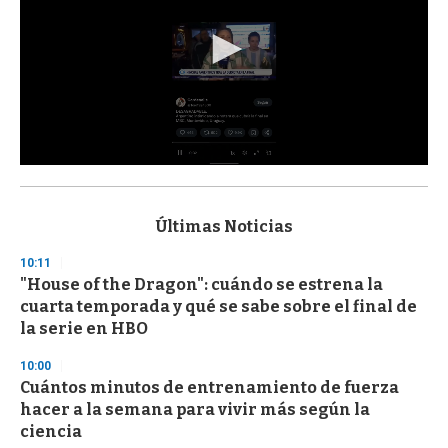
0
s
e
c
Últimas Noticias
o
n
10:11
d
"House of the Dragon": cuándo se estrena la
s
o
cuarta temporada y qué se sabe sobre el final de
f
la serie en HBO
3
3
s
10:00
e
Cuántos minutos de entrenamiento de fuerza
c
hacer a la semana para vivir más según la
o
n
ciencia
d