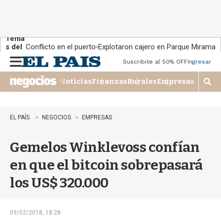
Tema
s del
Conflicto en el puerto
Explotaron cajero en Parque Miramar
día:
Suscribite al 50% OFF
Ingresar
M
e
Noticias
Finanzas
Rurales
Empresas
n
M
u
o
s
t
EL PAÍS
NEGOCIOS
EMPRESAS
r
a
Gemelos Winklevoss confían
r
b
en que el bitcoin sobrepasará
�
s
los US$ 320.000
q
u
e
d
09/02/2018, 18:28