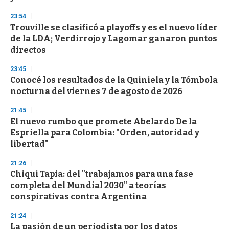
d
s
23:54
Trouville se clasificó a playoffs y es el nuevo líder
de la LDA; Verdirrojo y Lagomar ganaron puntos
directos
23:45
Conocé los resultados de la Quiniela y la Tómbola
nocturna del viernes 7 de agosto de 2026
21:45
El nuevo rumbo que promete Abelardo De la
Espriella para Colombia: "Orden, autoridad y
libertad"
21:26
Chiqui Tapia: del "trabajamos para una fase
completa del Mundial 2030" a teorías
conspirativas contra Argentina
21:24
La pasión de un periodista por los datos