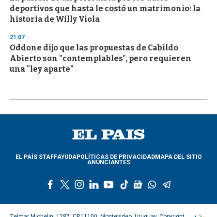
deportivos que hasta le costó un matrimonio: la
historia de Willy Viola
21:07
Oddone dijo que las propuestas de Cabildo
Abierto son "contemplables", pero requieren
una "ley aparte"
EL PAÍS STAFF
AYUDA
POLÍTICAS DE PRIVACIDAD
MAPA DEL SITIO
ANUNCIANTES
f
t
i
l
y
t
g
w
t
a
w
n
i
o
i
o
h
e
c
i
s
n
u
k
o
a
l
e
t
t
k
t
t
g
t
e
Zelmar Michelini 1287, CP.11100, Montevideo, Uruguay. Copyright