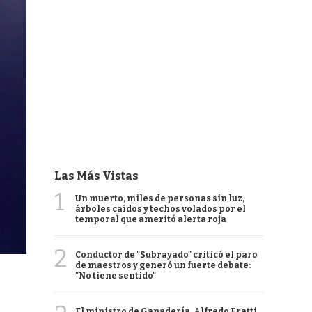
Las Más Vistas
1
Un muerto, miles de personas sin luz,
árboles caídos y techos volados por el
temporal que ameritó alerta roja
2
Conductor de "Subrayado" criticó el paro
de maestros y generó un fuerte debate:
"No tiene sentido"
El ministro de Ganadería, Alfredo Fratti,