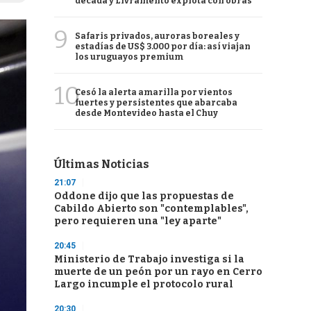
década y Livramento explota con obras
9
Safaris privados, auroras boreales y
estadías de US$ 3.000 por día: así viajan
los uruguayos premium
10
Cesó la alerta amarilla por vientos
fuertes y persistentes que abarcaba
desde Montevideo hasta el Chuy
Últimas Noticias
21:07
Oddone dijo que las propuestas de
Cabildo Abierto son "contemplables",
pero requieren una "ley aparte"
20:45
Ministerio de Trabajo investiga si la
muerte de un peón por un rayo en Cerro
Largo incumple el protocolo rural
20:30