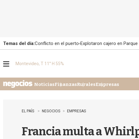
Temas del día:
Conflicto en el puerto
Explotaron cajero en Parque
Montevideo, T 11° H 55%
M
e
n
u
Noticias
Finanzas
Rurales
Empresas
EL PAÍS
NEGOCIOS
EMPRESAS
Francia multa a Whirlp