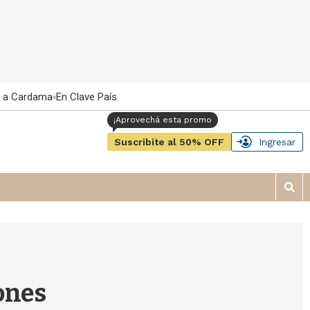
 a Cardama
En Clave País
Suscribite al 50% OFF
Ingresar
M
o
s
t
r
a
r
ones
b
�