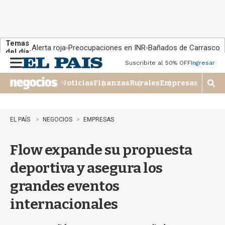
Temas
Alerta roja
Preocupaciones en INR
Bañados de Carrasco
del día:
Suscribite al 50% OFF
Ingresar
M
e
Noticias
Finanzas
Rurales
Empresas
n
M
u
o
s
t
EL PAÍS
NEGOCIOS
EMPRESAS
r
a
Flow expande su propuesta
r
b
deportiva y asegura los
�
s
grandes eventos
q
u
internacionales
e
d