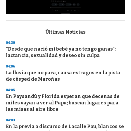
0
s
e
c
Últimas Noticias
o
n
04:30
d
“Desde que nació mi bebé ya no tengo ganas”:
s
o
lactancia, sexualidad y deseo sin culpa
f
3
04:06
3
s
La lluvia que no para, causa estragos en la pista
e
de césped de Maroñas
c
o
04:05
n
d
En Paysandú y Florida esperan que decenas de
s
miles vayan a ver al Papa; buscan lugares para
las misas al aire libre
04:03
En la previa a discurso de Lacalle Pou, blancos se