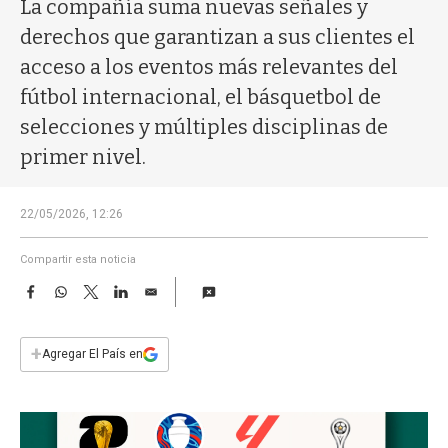
a
La compañía suma nuevas señales y
derechos que garantizan a sus clientes el
acceso a los eventos más relevantes del
fútbol internacional, el básquetbol de
selecciones y múltiples disciplinas de
primer nivel.
22/05/2026, 12:26
Compartir esta noticia
F
W
T
L
E
a
h
w
i
m
c
a
i
n
a
e
t
t
k
i
+
Agregar El País en
b
s
t
e
l
o
A
e
d
o
p
r
I
k
p
n