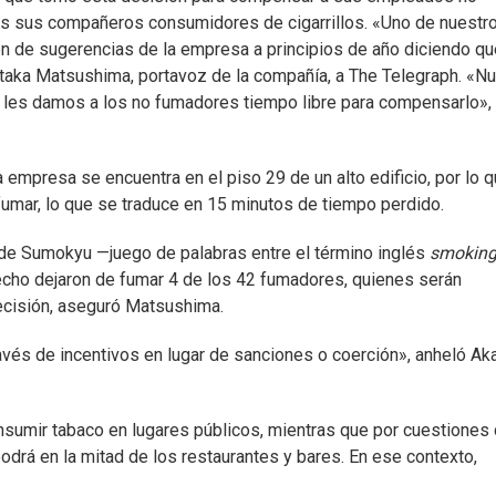
 sus compañeros consumidores de cigarrillos. «Uno de nuestr
de sugerencias de la empresa a principios de año diciendo qu
taka Matsushima, portavoz de la compañía, a The Telegraph. «N
e les damos a los no fumadores tiempo libre para compensarlo»,
a empresa se encuentra en el piso 29 de un alto edificio, por lo 
umar, lo que se traduce en 15 minutos de tiempo perdido.
 de Sumokyu —juego de palabras entre el término inglés
smokin
echo dejaron de fumar 4 de los 42 fumadores, quienes serán
ecisión, aseguró Matsushima.
avés de incentivos en lugar de sanciones o coerción», anheló Ak
nsumir tabaco en lugares públicos, mientras que por cuestiones
 podrá en la mitad de los restaurantes y bares. En ese contexto,