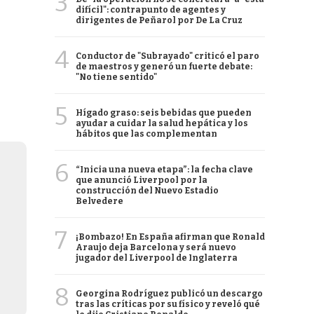
3
difícil": contrapunto de agentes y
dirigentes de Peñarol por De La Cruz
4
Conductor de "Subrayado" criticó el paro
de maestros y generó un fuerte debate:
"No tiene sentido"
5
Hígado graso: seis bebidas que pueden
ayudar a cuidar la salud hepática y los
hábitos que las complementan
6
“Inicia una nueva etapa”: la fecha clave
que anunció Liverpool por la
construcción del Nuevo Estadio
Belvedere
7
¡Bombazo! En España afirman que Ronald
Araujo deja Barcelona y será nuevo
jugador del Liverpool de Inglaterra
8
Georgina Rodríguez publicó un descargo
tras las críticas por su físico y reveló qué