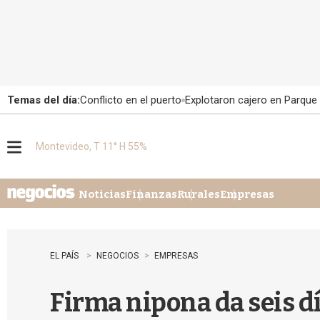
Temas del día:
Conflicto en el puerto
Explotaron cajero en Parque
Montevideo, T 11° H 55%
M
e
n
u
Noticias
Finanzas
Rurales
Empresas
EL PAÍS
NEGOCIOS
EMPRESAS
Firma nipona da seis dí