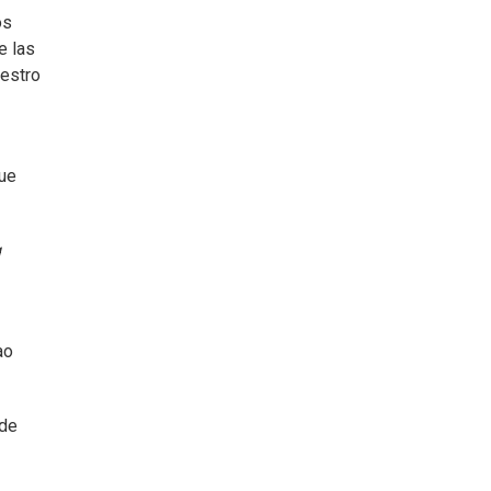
os
e las
uestro
que
g
ao
 de