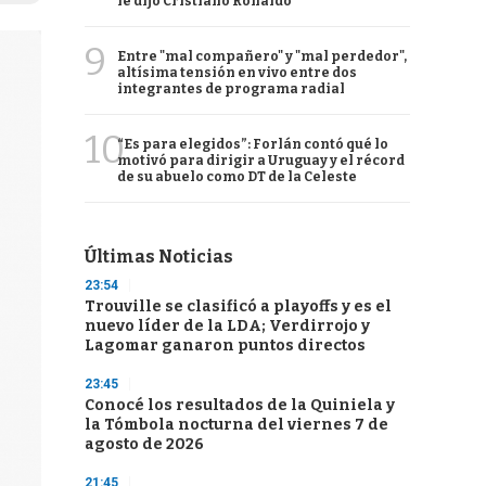
le dijo Cristiano Ronaldo
9
Entre "mal compañero" y "mal perdedor",
altísima tensión en vivo entre dos
integrantes de programa radial
10
“Es para elegidos”: Forlán contó qué lo
motivó para dirigir a Uruguay y el récord
de su abuelo como DT de la Celeste
Últimas Noticias
23:54
Trouville se clasificó a playoffs y es el
nuevo líder de la LDA; Verdirrojo y
Lagomar ganaron puntos directos
23:45
Conocé los resultados de la Quiniela y
la Tómbola nocturna del viernes 7 de
agosto de 2026
21:45