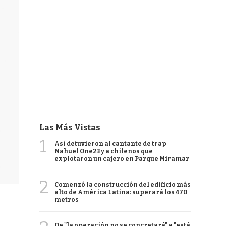
Las Más Vistas
1
Así detuvieron al cantante de trap
Nahuel One23 y a chilenos que
explotaron un cajero en Parque Miramar
2
Comenzó la construcción del edificio más
alto de América Latina: superará los 470
metros
De "la operación no se concretará" a "está