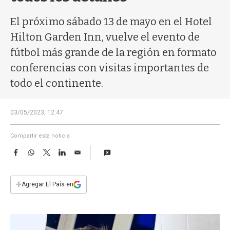
a
El próximo sábado 13 de mayo en el Hotel
Hilton Garden Inn, vuelve el evento de
fútbol más grande de la región en formato
conferencias con visitas importantes de
todo el continente.
03/05/2023, 12:47
Compartir esta noticia
F
W
T
L
E
a
h
w
i
m
c
a
i
n
a
e
t
t
k
i
+
Agregar El País en
b
s
t
e
l
o
A
e
d
o
p
r
I
k
p
n