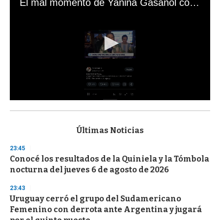
El mal momento de Yanina Gasañol con un hincha argentino en "Subrayado"
0
s
e
c
Últimas Noticias
o
n
23:45
d
Conocé los resultados de la Quiniela y la Tómbola
s
o
nocturna del jueves 6 de agosto de 2026
f
3
23:43
3
s
Uruguay cerró el grupo del Sudamericano
e
Femenino con derrota ante Argentina y jugará
c