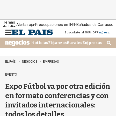
Temas
Alerta roja
Preocupaciones en INR
Bañados de Carrasco
del día:
Suscribite al 50% OFF
Ingresar
M
e
Noticias
Finanzas
Rurales
Empresas
n
M
u
o
s
t
EL PAÍS
NEGOCIOS
EMPRESAS
r
a
EVENTO
r
b
Expo Fútbol va por otra edición
�
s
en formato conferencias y con
q
u
invitados internacionales:
e
d
todos los detalles