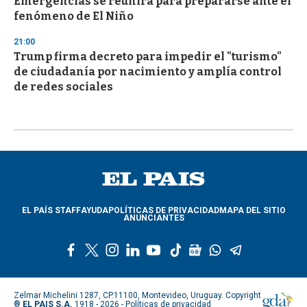
Emergencias se reunirá para prepararse ante el
fenómeno de El Niño
21:00
Trump firma decreto para impedir el "turismo"
de ciudadanía por nacimiento y amplía control
de redes sociales
EL PAÍS STAFF
AYUDA
POLÍTICAS DE PRIVACIDAD
MAPA DEL SITIO
ANUNCIANTES
f
t
i
l
y
t
g
w
t
a
w
n
i
o
i
o
h
e
c
i
s
n
u
k
o
a
l
e
t
t
k
t
t
g
t
e
Zelmar Michelini 1287, CP.11100, Montevideo, Uruguay. Copyright
b
t
a
e
u
o
l
s
g
®
EL PAIS S.A.
1918 - 2026 -
Políticas de privacidad