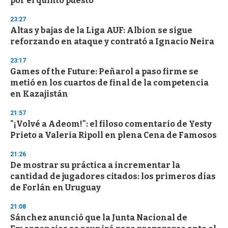
por el quinto puesto
o
n
d
23:27
s
Altas y bajas de la Liga AUF: Albion se sigue
reforzando en ataque y contrató a Ignacio Neira
23:17
Games of the Future: Peñarol a paso firme se
metió en los cuartos de final de la competencia
en Kazajistán
21:57
"¡Volvé a Adeom!": el filoso comentario de Yesty
Prieto a Valeria Ripoll en plena Cena de Famosos
21:26
De mostrar su práctica a incrementar la
cantidad de jugadores citados: los primeros días
de Forlán en Uruguay
21:08
Sánchez anunció que la Junta Nacional de