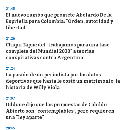
o
n
21:45
d
El nuevo rumbo que promete Abelardo De la
s
o
Espriella para Colombia: "Orden, autoridad y
f
libertad"
3
3
s
21:26
e
Chiqui Tapia: del "trabajamos para una fase
c
completa del Mundial 2030" a teorías
o
n
conspirativas contra Argentina
d
s
21:24
La pasión de un periodista por los datos
deportivos que hasta le costó un matrimonio: la
historia de Willy Viola
21:07
Oddone dijo que las propuestas de Cabildo
Abierto son "contemplables", pero requieren
una "ley aparte"
20:45