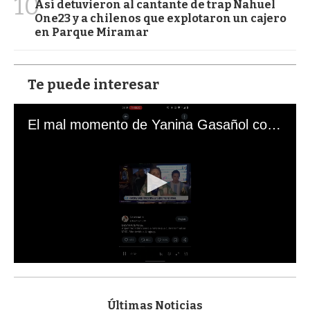
10
Así detuvieron al cantante de trap Nahuel
One23 y a chilenos que explotaron un cajero
en Parque Miramar
Te puede interesar
El mal momento de Yanina Gasañol con un hincha argentino en "Subrayado"
0
s
e
c
Últimas Noticias