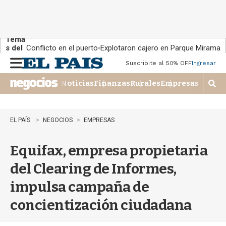
Tema
s del
Conflicto en el puerto
Explotaron cajero en Parque Miramar
día:
Suscribite al 50% OFF
Ingresar
M
e
Noticias
Finanzas
Rurales
Empresas
n
M
u
o
s
t
EL PAÍS
NEGOCIOS
EMPRESAS
r
a
Equifax, empresa propietaria
r
b
del Clearing de Informes,
�
s
impulsa campaña de
q
u
concientización ciudadana
e
d