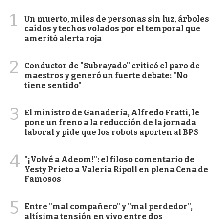
1
Un muerto, miles de personas sin luz, árboles
caídos y techos volados por el temporal que
ameritó alerta roja
2
Conductor de "Subrayado" criticó el paro de
maestros y generó un fuerte debate: "No
tiene sentido"
3
El ministro de Ganadería, Alfredo Fratti, le
pone un freno a la reducción de la jornada
laboral y pide que los robots aporten al BPS
4
"¡Volvé a Adeom!": el filoso comentario de
Yesty Prieto a Valeria Ripoll en plena Cena de
Famosos
5
Entre "mal compañero" y "mal perdedor",
altísima tensión en vivo entre dos