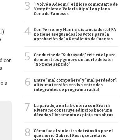
3
"¡Volvé a Adeom!": el filoso comentario de
Yesty Prieto a Valeria Ripoll en plena
Cena de Famosos
4
Con Perrone y Manini distanciados, el FA
U)
no tiene asegurados los votos para la
e
aprobación de la Rendición de Cuentas
5
Conductor de "Subrayado" criticó el paro
de maestros y generó un fuerte debate:
tó con
"No tiene sentido"
as
6
Entre "mal compañero" y "mal perdedor",
 o a
altísima tensión en vivo entre dos
integrantes de programa radial
7
La paradoja en la frontera con Brasil:
Rivera no construye edificios hace una
década y Livramento explota con obras
8
Cómo fue el siniestro de tránsito por el
que murió Gabriel Rossi, secretario