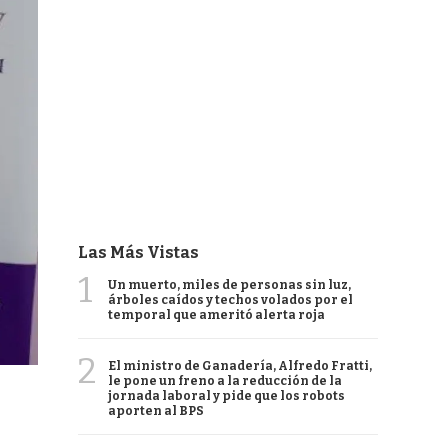
Las Más Vistas
1
Un muerto, miles de personas sin luz,
árboles caídos y techos volados por el
temporal que ameritó alerta roja
2
El ministro de Ganadería, Alfredo Fratti,
le pone un freno a la reducción de la
jornada laboral y pide que los robots
aporten al BPS