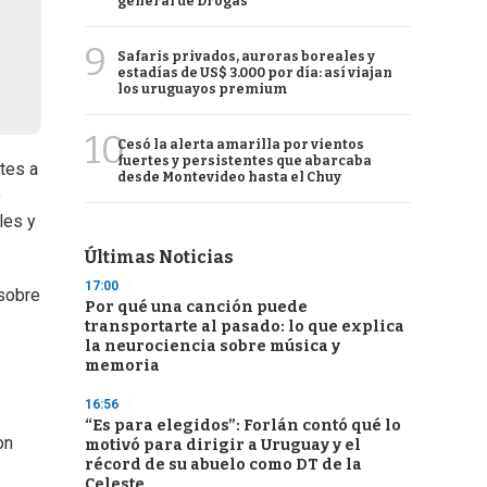
general de Drogas
9
Safaris privados, auroras boreales y
estadías de US$ 3.000 por día: así viajan
los uruguayos premium
10
Cesó la alerta amarilla por vientos
fuertes y persistentes que abarcaba
tes a
desde Montevideo hasta el Chuy
e
les y
Últimas Noticias
17:00
 sobre
Por qué una canción puede
transportarte al pasado: lo que explica
la neurociencia sobre música y
memoria
16:56
“Es para elegidos”: Forlán contó qué lo
on
motivó para dirigir a Uruguay y el
récord de su abuelo como DT de la
Celeste