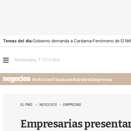
Temas del día:
Gobierno demanda a Cardama
Fenómeno de El Ni
Montevideo, T 13° H 56%
M
e
n
u
Noticias
Finanzas
Rurales
Empresas
EL PAÍS
NEGOCIOS
EMPRESAS
Empresarias presentar