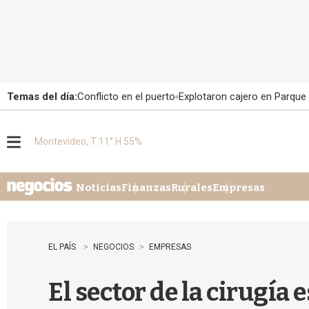
Temas del día:
Conflicto en el puerto
Explotaron cajero en Parque
Montevideo, T 11° H 55%
M
e
n
u
Noticias
Finanzas
Rurales
Empresas
EL PAÍS
NEGOCIOS
EMPRESAS
El sector de la cirugía 