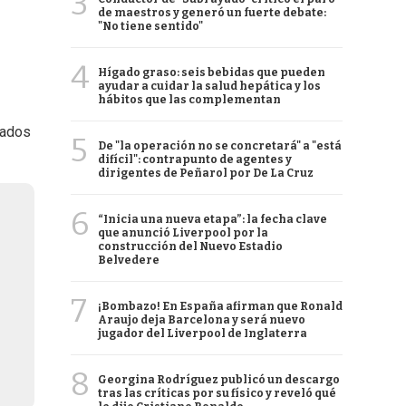
3
de maestros y generó un fuerte debate:
"No tiene sentido"
4
Hígado graso: seis bebidas que pueden
ayudar a cuidar la salud hepática y los
hábitos que las complementan
cados
5
De "la operación no se concretará" a "está
difícil": contrapunto de agentes y
dirigentes de Peñarol por De La Cruz
6
“Inicia una nueva etapa”: la fecha clave
que anunció Liverpool por la
construcción del Nuevo Estadio
Belvedere
7
¡Bombazo! En España afirman que Ronald
Araujo deja Barcelona y será nuevo
jugador del Liverpool de Inglaterra
8
Georgina Rodríguez publicó un descargo
tras las críticas por su físico y reveló qué