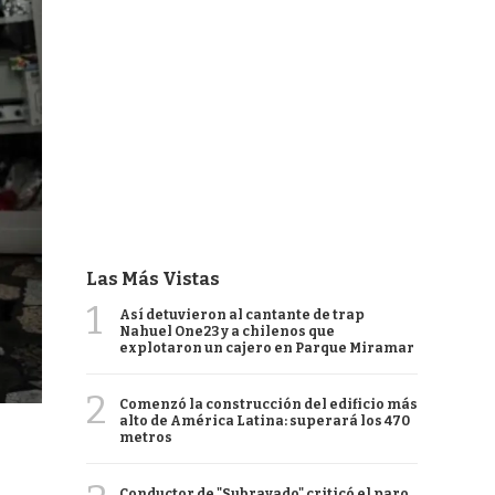
Las Más Vistas
1
Así detuvieron al cantante de trap
Nahuel One23 y a chilenos que
explotaron un cajero en Parque Miramar
2
Comenzó la construcción del edificio más
alto de América Latina: superará los 470
metros
Conductor de "Subrayado" criticó el paro