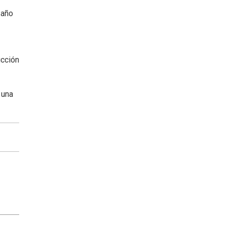
 año
ucción
 una