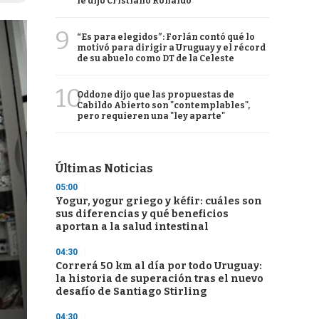
le dijo Cristiano Ronaldo
9
“Es para elegidos”: Forlán contó qué lo
motivó para dirigir a Uruguay y el récord
de su abuelo como DT de la Celeste
10
Oddone dijo que las propuestas de
Cabildo Abierto son "contemplables",
pero requieren una "ley aparte"
Últimas Noticias
05:00
Yogur, yogur griego y kéfir: cuáles son
sus diferencias y qué beneficios
aportan a la salud intestinal
04:30
Correrá 50 km al día por todo Uruguay:
la historia de superación tras el nuevo
desafío de Santiago Stirling
04:30