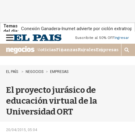
Temas
Conexión Ganadera
Inumet advierte por ciclón extratropi
del día:
Suscribite al 50% OFF
Ingresar
M
e
Noticias
Finanzas
Rurales
Empresas
n
M
u
o
s
t
EL PAÍS
NEGOCIOS
EMPRESAS
r
a
El proyecto jurásico de
r
b
educación virtual de la
�
s
Universidad ORT
q
u
e
d
20/04/2015, 05:04