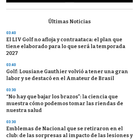
0
s
e
c
Últimas Noticias
o
n
03:40
d
El LIV Golf no afloja y contraataca: el plan que
s
o
tiene elaborado para lo que será la temporada
f
2027
3
3
s
03:40
e
Golf: Lousiane Gauthier volvió a tener una gran
c
labor y se destacó en el Amateur de Brasil
o
n
d
03:30
s
“No hay que bajar los brazos”: la ciencia que
muestra cómo podemos tomar las riendas de
nuestra salud
03:30
Emblemas de Nacional que se retiraron en el
club: de las sorpresas al impacto de las lesiones y