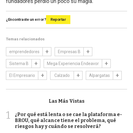
fundadores perdió un poco su magia.
¿Encontraste un error?
Reportar
Temas relacionados
emprendedores
Empresas B
Sistema B
Mega Experiencia Endeavor
El Empresario
Calzado
Alpargatas
Las Más Vistas
1
¿Por qué está lenta o se cae la plataforma e-
BROU, qué alcance tiene el problema, qué
riesgos hay y cuándo se resolverá?