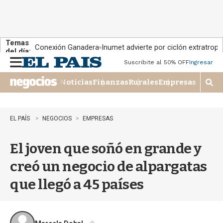
Temas
Conexión Ganadera
Inumet advierte por ciclón extratropi
del día:
Suscribite al 50% OFF
Ingresar
M
e
Noticias
Finanzas
Rurales
Empresas
n
M
u
o
s
t
EL PAÍS
NEGOCIOS
EMPRESAS
r
a
El joven que soñó en grande y
r
b
creó un negocio de alpargatas
�
s
que llegó a 45 países
q
u
e
d