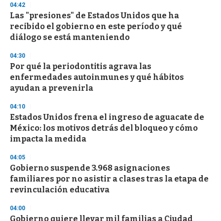
04:42
3
s
Las "presiones" de Estados Unidos que ha
e
recibido el gobierno en este período y qué
c
diálogo se está manteniendo
o
n
d
04:30
s
Por qué la periodontitis agrava las
enfermedades autoinmunes y qué hábitos
ayudan a prevenirla
04:10
Estados Unidos frena el ingreso de aguacate de
México: los motivos detrás del bloqueo y cómo
impacta la medida
04:05
Gobierno suspende 3.968 asignaciones
familiares por no asistir a clases tras la etapa de
revinculación educativa
04:00
Gobierno quiere llevar mil familias a Ciudad