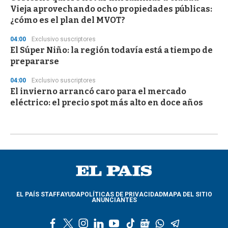
Vieja aprovechando ocho propiedades públicas:
¿cómo es el plan del MVOT?
04:00
Exclusivo suscriptores
El Súper Niño: la región todavía está a tiempo de
prepararse
04:00
Exclusivo suscriptores
El invierno arrancó caro para el mercado
eléctrico: el precio spot más alto en doce años
EL PAÍS STAFF
AYUDA
POLÍTICAS DE PRIVACIDAD
MAPA DEL SITIO
ANUNCIANTES
f
t
i
l
y
t
g
w
t