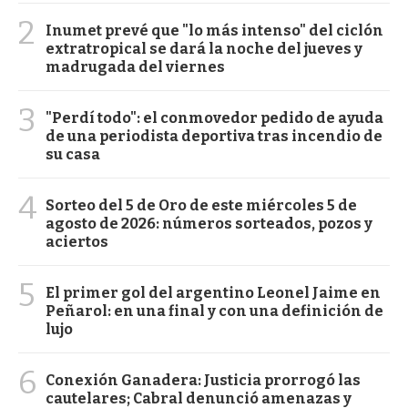
2
Inumet prevé que "lo más intenso" del ciclón
extratropical se dará la noche del jueves y
madrugada del viernes
3
"Perdí todo": el conmovedor pedido de ayuda
de una periodista deportiva tras incendio de
su casa
4
Sorteo del 5 de Oro de este miércoles 5 de
agosto de 2026: números sorteados, pozos y
aciertos
5
El primer gol del argentino Leonel Jaime en
Peñarol: en una final y con una definición de
lujo
6
Conexión Ganadera: Justicia prorrogó las
cautelares; Cabral denunció amenazas y