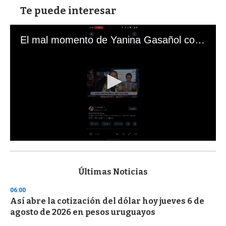
Te puede interesar
El mal momento de Yanina Gasañol con un hincha argentino en "Subrayado"
0
s
e
c
Últimas Noticias
o
n
06:00
d
Así abre la cotización del dólar hoy jueves 6 de
s
o
agosto de 2026 en pesos uruguayos
f
3