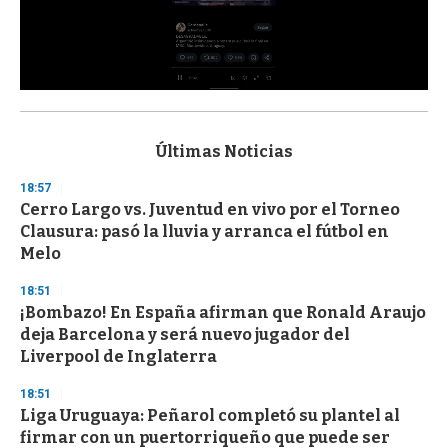
0
s
e
c
Últimas Noticias
o
n
18:57
d
Cerro Largo vs. Juventud en vivo por el Torneo
s
o
Clausura: pasó la lluvia y arranca el fútbol en
f
Melo
3
3
s
18:51
e
¡Bombazo! En España afirman que Ronald Araujo
c
deja Barcelona y será nuevo jugador del
o
n
Liverpool de Inglaterra
d
s
18:51
Liga Uruguaya: Peñarol completó su plantel al
firmar con un puertorriqueño que puede ser