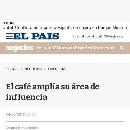
Tema
s del
Conflicto en el puerto
Explotaron cajero en Parque Miramar
día:
Suscribite al 50% OFF
Ingresar
M
e
Noticias
Finanzas
Rurales
Empresas
n
M
u
o
s
t
EL PAÍS
NEGOCIOS
EMPRESAS
r
a
El café amplía su área de
r
b
influencia
�
s
q
u
04/05/2018, 05:00
e
d
Compartir esta noticia