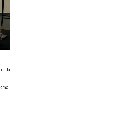
 de la
 como