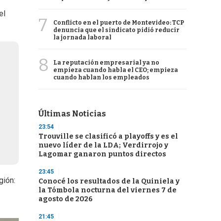
el
7
Conflicto en el puerto de Montevideo: TCP
denuncia que el sindicato pidió reducir
la jornada laboral
8
La reputación empresarial ya no
empieza cuando habla el CEO; empieza
cuando hablan los empleados
Últimas Noticias
23:54
Trouville se clasificó a playoffs y es el
nuevo líder de la LDA; Verdirrojo y
Lagomar ganaron puntos directos
23:45
gión:
Conocé los resultados de la Quiniela y
la Tómbola nocturna del viernes 7 de
agosto de 2026
21:45