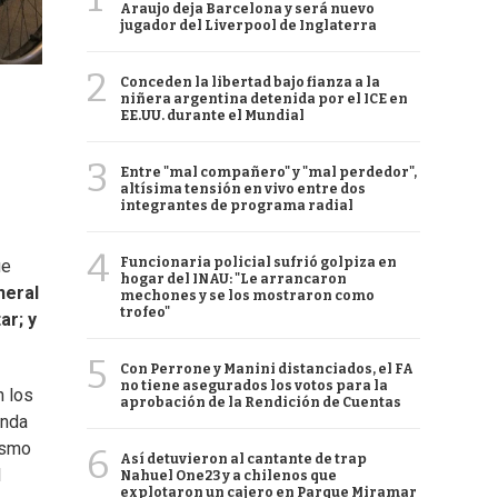
Araujo deja Barcelona y será nuevo
jugador del Liverpool de Inglaterra
2
Conceden la libertad bajo fianza a la
niñera argentina detenida por el ICE en
EE.UU. durante el Mundial
3
Entre "mal compañero" y "mal perdedor",
altísima tensión en vivo entre dos
integrantes de programa radial
4
Funcionaria policial sufrió golpiza en
ue
hogar del INAU: "Le arrancaron
neral
mechones y se los mostraron como
trofeo"
ar; y
5
Con Perrone y Manini distanciados, el FA
no tiene asegurados los votos para la
n los
aprobación de la Rendición de Cuentas
inda
asmo
6
Así detuvieron al cantante de trap
l
Nahuel One23 y a chilenos que
explotaron un cajero en Parque Miramar