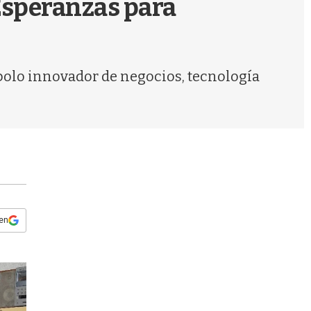
 Esperanzas para
s
q
u
e
d
 polo innovador de negocios, tecnología
a
 en