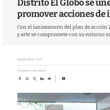
Distrito El Globo se u
promover acciones de 
Con el lanzamiento del plan de acción 
y arte se compromete con su entorno soc
05/03/2024, 13:57
Compartir esta noticia
F
W
T
L
E
a
h
w
i
m
c
a
i
n
a
e
t
t
k
i
b
s
t
e
l
o
A
e
d
o
p
r
I