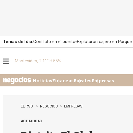
Temas del día:
Conflicto en el puerto
Explotaron cajero en Parque
Montevideo, T 11° H 55%
M
e
n
u
Noticias
Finanzas
Rurales
Empresas
EL PAÍS
NEGOCIOS
EMPRESAS
ACTUALIDAD