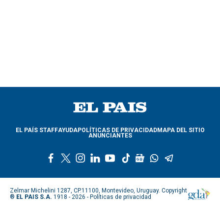
EL PAÍS STAFF
AYUDA
POLÍTICAS DE PRIVACIDAD
MAPA DEL SITIO
ANUNCIANTES
f
t
i
l
y
t
g
w
t
a
w
n
i
o
i
o
h
e
c
i
s
n
u
k
o
a
l
e
t
t
k
t
t
g
t
e
Zelmar Michelini 1287, CP.11100, Montevideo, Uruguay. Copyright
b
t
a
e
u
o
l
s
g
®
EL PAIS S.A.
1918 - 2026 -
Políticas de privacidad
o
e
g
d
b
k
e
a
r
o
r
r
i
e
n
p
a