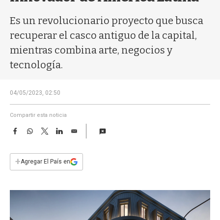
a
Es un revolucionario proyecto que busca
recuperar el casco antiguo de la capital,
mientras combina arte, negocios y
tecnología.
04/05/2023, 02:50
Compartir esta noticia
F
W
T
L
E
a
h
w
i
m
c
a
i
n
a
e
t
t
k
i
+
Agregar El País en
b
s
t
e
l
o
A
e
d
o
p
r
I
k
p
n