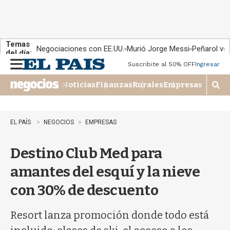
Temas
Negociaciones con EE.UU.
Murió Jorge Messi
Peñarol vs
del día:
Suscribite al 50% OFF
Ingresar
M
e
Noticias
Finanzas
Rurales
Empresas
n
M
u
o
s
t
EL PAÍS
NEGOCIOS
EMPRESAS
r
a
Destino Club Med para
r
b
amantes del esquí y la nieve
�
s
con 30% de descuento
q
u
e
Resort lanza promoción donde todo está
d