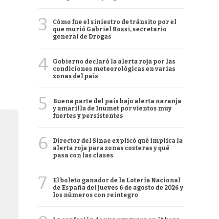
3
Cómo fue el siniestro de tránsito por el
que murió Gabriel Rossi, secretario
general de Drogas
4
Gobierno declaró la alerta roja por las
condiciones meteorológicas en varias
zonas del país
5
Buena parte del país bajo alerta naranja
y amarilla de Inumet por vientos muy
fuertes y persistentes
6
Director del Sinae explicó qué implica la
alerta roja para zonas costeras y qué
pasa con las clases
7
El boleto ganador de la Lotería Nacional
de España del jueves 6 de agosto de 2026 y
los números con reintegro