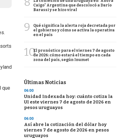
8
La confesión de una uruguaya en "Ahora
Caigo" Argentina que descolocó a Darío
Barassi y se hizo viral
9
Qué significa la alerta roja decretada por
el gobierno y cómo se activa la operativa
es.
en el país
esorts
10
El pronóstico para el viernes 7 de agosto
de 2026: cómo estará el tiempo en cada
zona del país, según Inumet
eyland
Últimas Noticias
l que
06:00
Unidad Indexada hoy: cuánto cotiza la
UI este viernes 7 de agosto de 2026 en
pesos uruguayos
06:00
Así abre la cotización del dólar hoy
viernes 7 de agosto de 2026 en pesos
uruguayos