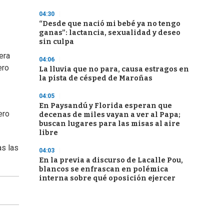
04:30
“Desde que nació mi bebé ya no tengo
ganas”: lactancia, sexualidad y deseo
sin culpa
era
04:06
ero
La lluvia que no para, causa estragos en
la pista de césped de Maroñas
04:05
En Paysandú y Florida esperan que
ero
decenas de miles vayan a ver al Papa;
buscan lugares para las misas al aire
libre
as las
04:03
En la previa a discurso de Lacalle Pou,
blancos se enfrascan en polémica
interna sobre qué oposición ejercer