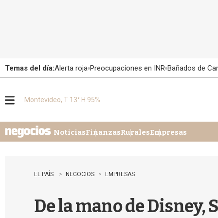
Temas del día:
Alerta roja
Preocupaciones en INR
Bañados de Ca
Montevideo, T 13° H 95%
M
e
n
u
Noticias
Finanzas
Rurales
Empresas
EL PAÍS
NEGOCIOS
EMPRESAS
De la mano de Disney, 