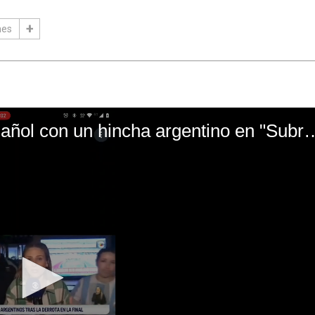
nes
El mal momento de Yanina Gasañol con un hin