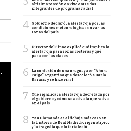
3
altísima tensión en vivo entre dos
integrantes de programa radial
4
Gobierno declaró la alerta roja por las
condiciones meteorológicas en varias
zonas del país
5
Director del Sinae explicó qué implica la
alerta roja para zonas costeras y qué
pasa con las clases
6
cha argentino en "Subrayado"
La confesión de una uruguaya en "Ahora
Caigo" Argentina que descolocó a Darío
Barassi y se hizo viral
7
Qué significa la alerta roja decretada por
el gobierno y cómo se activa la operativa
en el país
8
Yan Diomande es el fichaje más caro en
la historia de Real Madrid: origen atípico
y la tragedia que lo fortaleció