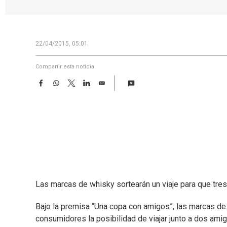
22/04/2015, 05:01
Compartir esta noticia
F
W
T
L
E
a
h
w
i
m
c
a
i
n
a
e
t
t
k
i
b
s
t
e
l
o
A
e
d
o
p
r
I
k
p
n
Las marcas de whisky sortearán un viaje para que tres 
Bajo la premisa “Una copa con amigos”, las marcas de
consumidores la posibilidad de viajar junto a dos am