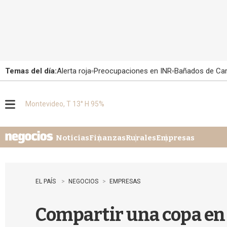
Temas del día:
Alerta roja
Preocupaciones en INR
Bañados de Ca
Montevideo, T 13° H 95%
M
e
n
u
Noticias
Finanzas
Rurales
Empresas
EL PAÍS
NEGOCIOS
EMPRESAS
Compartir una copa en 