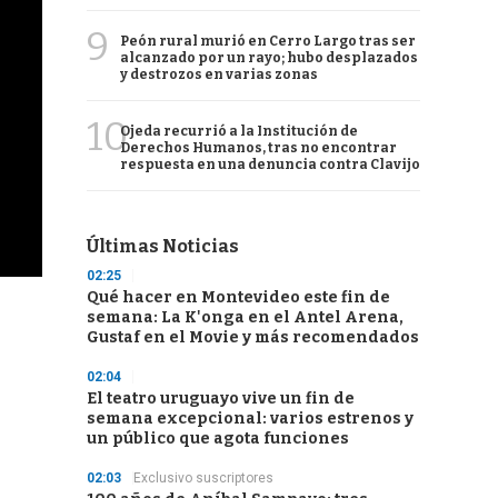
9
Peón rural murió en Cerro Largo tras ser
alcanzado por un rayo; hubo desplazados
y destrozos en varias zonas
10
Ojeda recurrió a la Institución de
Derechos Humanos, tras no encontrar
respuesta en una denuncia contra Clavijo
Últimas Noticias
02:25
Qué hacer en Montevideo este fin de
semana: La K'onga en el Antel Arena,
Gustaf en el Movie y más recomendados
02:04
El teatro uruguayo vive un fin de
semana excepcional: varios estrenos y
un público que agota funciones
02:03
Exclusivo suscriptores