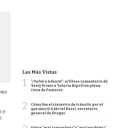
Las Más Vistas
1
"¡Volvé a Adeom!": el filoso comentario de
Yesty Prieto a Valeria Ripoll en plena
Cena de Famosos
ones
2
Cómo fue el siniestro de tránsito por el
que murió Gabriel Rossi, secretario
o y
general de Drogas
l
Entre "mal compañero" y "mal perdedor",