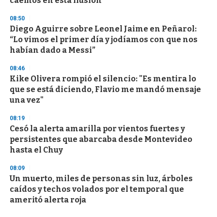
caemos en esta ilusión
08:50
Diego Aguirre sobre Leonel Jaime en Peñarol:
“Lo vimos el primer día y jodíamos con que nos
habían dado a Messi”
08:46
Kike Olivera rompió el silencio: "Es mentira lo
que se está diciendo, Flavio me mandó mensaje
una vez"
08:19
Cesó la alerta amarilla por vientos fuertes y
persistentes que abarcaba desde Montevideo
hasta el Chuy
08:09
Un muerto, miles de personas sin luz, árboles
caídos y techos volados por el temporal que
ameritó alerta roja