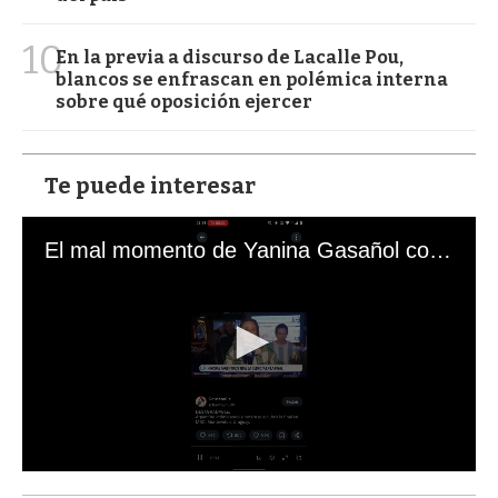
10
En la previa a discurso de Lacalle Pou,
blancos se enfrascan en polémica interna
sobre qué oposición ejercer
Te puede interesar
El mal momento de Yanina Gasañol con un hincha argentino en "Subrayado"
0
s