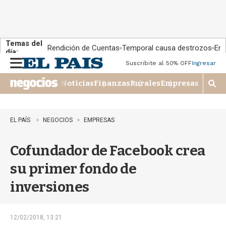
Temas del
Rendición de Cuentas
Temporal causa destrozos
En 
día:
Suscribite al 50% OFF
Ingresar
M
e
Noticias
Finanzas
Rurales
Empresas
n
M
u
o
s
t
EL PAÍS
NEGOCIOS
EMPRESAS
r
a
Cofundador de Facebook crea
r
b
su primer fondo de
�
s
inversiones
q
u
e
d
12/02/2018, 13:21