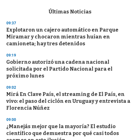
e
c
Últimas Noticias
o
n
09:37
d
Explotaron un cajero automático en Parque
s
o
Miramar y chocaron mientras huían en
f
camioneta; hay tres detenidos
3
3
s
09:19
e
Gobierno autorizó una cadena nacional
c
solicitada por el Partido Nacional para el
o
n
próximo lunes
d
s
09:02
Mirá En Clave País, el streaming de El País, en
vivo: el paso del ciclón en Uruguay y entrevista a
Florencia Núñez
09:00
¿Manejás mejor que la mayoría? El estudio
científico que demuestra por qué casi todos